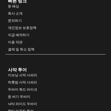
빠른 링크
듄 배싱
회사 소개
문의하기
개인정보 보호정책
지금 예약하기
이용 약관
결제 및 취소 정책
사막 투어
이브닝 사막 사파리
하룻밤 사막 사파리
두바이 쿼드 바이크
듄 버기 두바이
낙타 라이드 두바이
핫타 마운틴 투어