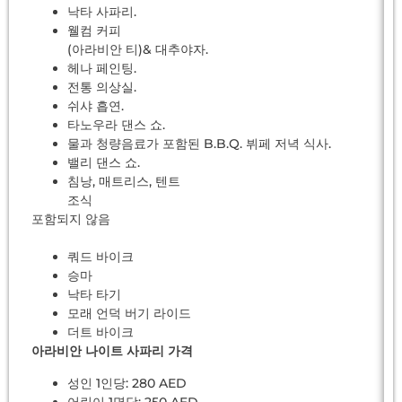
낙타 사파리.
웰컴 커피
(아라비안 티)& 대추야자.
헤나 페인팅.
전통 의상실.
쉬샤 흡연.
타노우라 댄스 쇼.
물과 청량음료가 포함된 B.B.Q. 뷔페 저녁 식사.
밸리 댄스 쇼.
침낭, 매트리스, 텐트
조식
포함되지 않음
쿼드 바이크
승마
낙타 타기
모래 언덕 버기 라이드
더트 바이크
아라비안 나이트 사파리 가격
성인 1인당: 280 AED
어린이 1명당: 250 AED