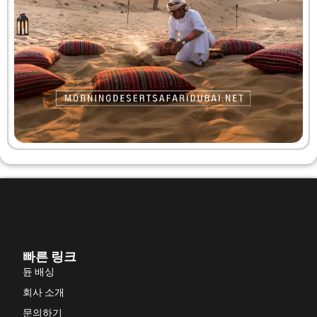
빠른 링크
듄 배싱
회사 소개
문의하기