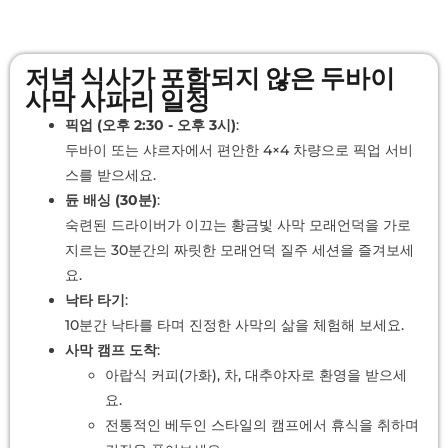
저녁 식사가 포함되지 않은 두바이
사막 사파리 일정
픽업 (오후 2:30 - 오후 3시)
:
두바이 또는 샤르자에서 편안한 4×4 차량으로 픽업 서비
스를 받으세요.
듄 배싱 (30분)
:
숙련된 드라이버가 이끄는 황금빛 사막 모래언덕을 가로
지르는 30분간의 짜릿한 모래언덕 질주 세션을 즐겨보세
요.
낙타 타기
:
10분간 낙타를 타며 진정한 사막의 삶을 체험해 보세요.
사막 캠프 도착
:
아랍식 커피(가화), 차, 대추야자로 환영을 받으세
요.
전통적인 베두인 스타일의 캠프에서 휴식을 취하며