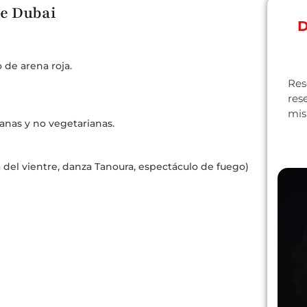
de Dubai
D
 de arena roja.
Res
res
mis
anas y no vegetarianas.
 del vientre, danza Tanoura, espectáculo de fuego)