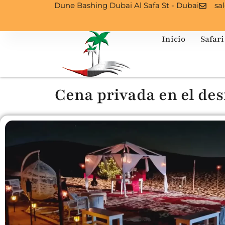
Dune Bashing Dubai Al Safa St - Dubai
sa
Inicio
Safari
Cena privada en el des