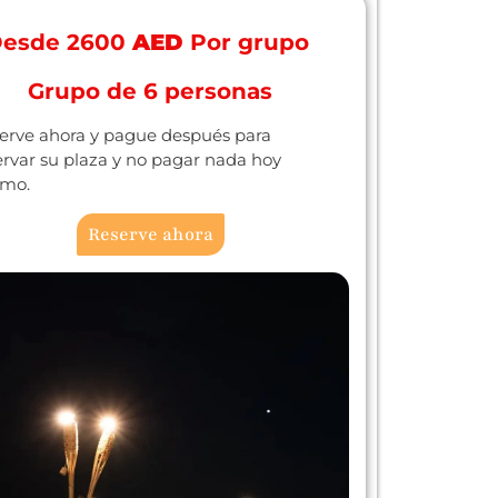
esde 2600
AED
Por grupo
Grupo de 6 personas
erve ahora y pague después para
ervar su plaza y no pagar nada hoy
mo.
Reserve ahora