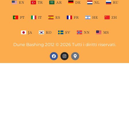
EN
TR
AR
DE
NL
RU
PT
IT
ES
FR
HE
ZH
JA
KO
SV
NN
MS
Dune Bashing 2012 © 2026 Tutti i diritti riservati.