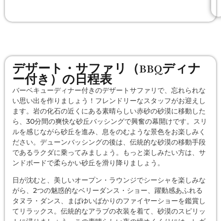
デザート・サファリ（BBQディナ
ー付き）の日程表
バーベキューディナー付きのデザートサファリで、忘れられな
い思い出を作りましょう！フレンドリーなスタッフがお迎えし
ます。岩の化石の近くにある素晴らしい赤砂の砂漠に移動した
ら、30分間の爽快な砂丘バッシングで興奮の幕開けです。スリ
ルを感じながら砂丘を進み、息をのむような景色をお楽しみく
ださい。デューンバッシングの後は、伝統的な砂漠の移動手段
であるラクダに乗ってみましょう。もっと楽しみたい方は、サ
ンドボードで柔らかい砂丘を滑り降りましょう。
日が沈むと、美しいオープン・ラウンジでシーシャを楽しみな
がら、2つの魅惑的なベリーダンス・ショー、躍動感あふれる
タヌラ・ダンス、まばゆいばかりのファイヤーショーを鑑賞し
てリラックス。伝統的なアラブの衣装を着て、砂漠のスピリッ