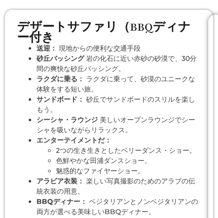
デザートサファリ（BBQディナ
ー付き
送迎：
現地からの便利な交通手段
砂丘バッシング
岩の化石に近い赤砂の砂漠で、30分
間の爽快な砂丘バッシング。
ラクダに乗る：
ラクダに乗って、砂漠のユニークな
体験をする短い旅。
サンドボード：
砂丘でサンドボードのスリルを楽し
もう。
シーシャ・ラウンジ
美しいオープンラウンジでシー
シャを吸いながらリラックス。
エンターテイメントだ：
2つの生き生きとしたベリーダンス・ショー。
色鮮やかな田浦ダンスショー。
魅惑的なファイヤーショー。
アラビア衣装：
楽しい写真撮影のためのアラブの伝
統衣装の用意。
BBQディナー：
ベジタリアンとノンベジタリアンの
両方が選べる美味しいBBQディナー。