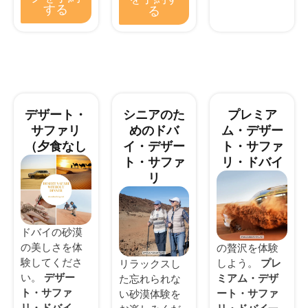
する
る
デザート・
シニアのた
プレミア
サファリ
めのドバ
ム・デザー
（夕食なし
イ・デザー
ト・サファ
ト・サファ
リ・ドバイ
リ
ドバイの砂漠
の美しさを体
の贅沢を体験
験してくださ
しよう。
プレ
リラックスし
い。
デザー
ミアム・デザ
た忘れられな
ト・サファ
ート・サファ
い砂漠体験を
リ・ドバイ