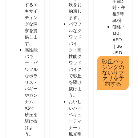
午後3
するエ
験をお
時～午
キサイ
約束し
後9時
ティン
ます。
30分
グな洞
パワフ
価格：
察を提
ルなク
130
供しま
ワッド
AED
す。
バイ
｜36
高性能
ク：高
USD
バギ
性能ク
砂丘バッ
ー：パ
ワッド
シングの
ワフル
バイク
ないサフ
なポラ
で砂丘
ァリを予
リス・
を駆け
約する
バギー
抜けよ
やカン
う。
ナム
おいし
X3で
いバー
砂丘を
ベキュ
駆け抜
ーディ
けよ
ナー：
う。
風光明