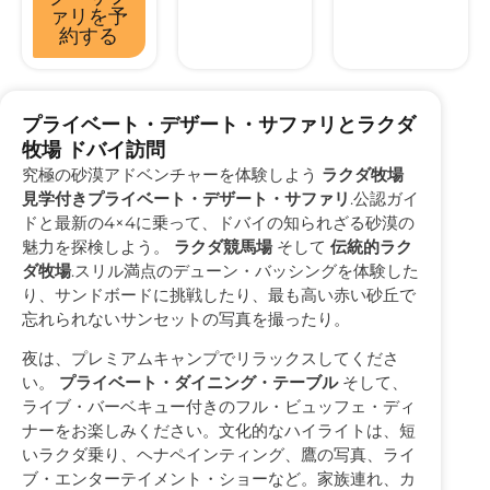
ァリを予
約する
プライベート・デザート・サファリとラクダ
牧場 ドバイ訪問
究極の砂漠アドベンチャーを体験しよう
ラクダ牧場
見学付きプライベート・デザート・サファリ
.公認ガイ
ドと最新の4×4に乗って、ドバイの知られざる砂漠の
魅力を探検しよう。
ラクダ競馬場
そして
伝統的ラク
ダ牧場
.スリル満点のデューン・バッシングを体験した
り、サンドボードに挑戦したり、最も高い赤い砂丘で
忘れられないサンセットの写真を撮ったり。
夜は、プレミアムキャンプでリラックスしてくださ
い。
プライベート・ダイニング・テーブル
そして、
ライブ・バーベキュー付きのフル・ビュッフェ・ディ
ナーをお楽しみください。文化的なハイライトは、短
いラクダ乗り、ヘナペインティング、鷹の写真、ライ
ブ・エンターテイメント・ショーなど。家族連れ、カ