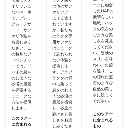
快適でスタ
ラクダ乗り
ークに融合
イリッシュ
は他のサフ
したUAEの
なハマー車
ァリツアー
素晴らしい
で、プレミ
によく含ま
地域、ハッ
アム・デザ
れています
タの息をの
ート・サフ
が、私たち
むような美
ァリ体験を
のラクダ専
しさを発見
お楽しみく
用サファリ
してくださ
ださい。こ
はユニーク
い。冒険の
の特別なア
で忘れられ
スリルを味
ドベンチャ
ない体験を
わい、史跡
ーでは、ド
提供しま
を巡り、こ
バイの息を
す。アラブ
の隠れた宝
のむような
ラクダの背
石のような
砂漠の風景
中に乗って
自然の美し
を探索する
息をのむよ
さに浸って
ユニークな
うな砂漠の
ください。
方法を提供
風景を横切
します。
り、砂丘の
このツアー
静けさと美
このツアー
に含まれる
しさをお楽
に含まれる
もの
しみくださ