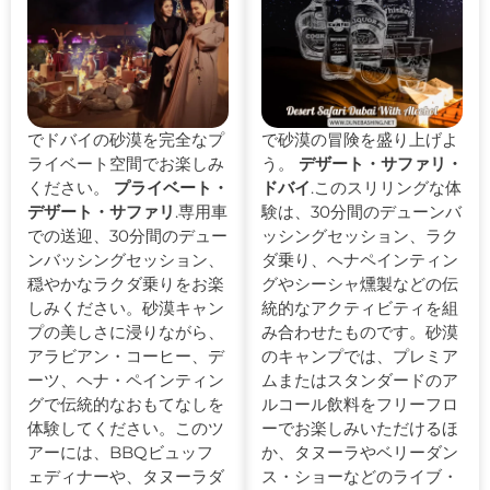
でドバイの砂漠を完全なプ
で砂漠の冒険を盛り上げよ
ライベート空間でお楽しみ
う。
デザート・サファリ・
ください。
プライベート・
ドバイ
.このスリリングな体
デザート・サファリ
.専用車
験は、30分間のデューンバ
での送迎、30分間のデュー
ッシングセッション、ラク
ンバッシングセッション、
ダ乗り、ヘナペインティン
穏やかなラクダ乗りをお楽
グやシーシャ燻製などの伝
しみください。砂漠キャン
統的なアクティビティを組
プの美しさに浸りながら、
み合わせたものです。砂漠
アラビアン・コーヒー、デ
のキャンプでは、プレミア
ーツ、ヘナ・ペインティン
ムまたはスタンダードのア
グで伝統的なおもてなしを
ルコール飲料をフリーフロ
体験してください。このツ
ーでお楽しみいただけるほ
アーには、BBQビュッフ
か、タヌーラやベリーダン
ェディナーや、タヌーラダ
ス・ショーなどのライブ・