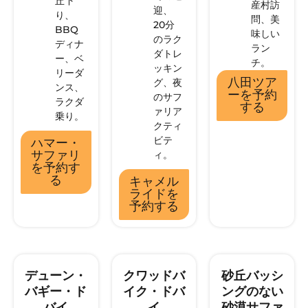
丘下
産村訪
迎、
り、
問、美
20分
BBQ
味しい
のラク
ディナ
ラン
ダトレ
ー、ベ
チ。
ッキン
リーダ
八田ツア
グ、夜
ンス、
ーを予約
のサフ
ラクダ
する
ァリア
乗り。
クティ
ビテ
ハマー・
サファリ
ィ。
を予約す
る
キャメル
ライドを
予約する
デューン・
クワッドバ
砂丘バッシ
バギー・ド
イク・ドバ
ングのない
バイ
イ
砂漠サファ