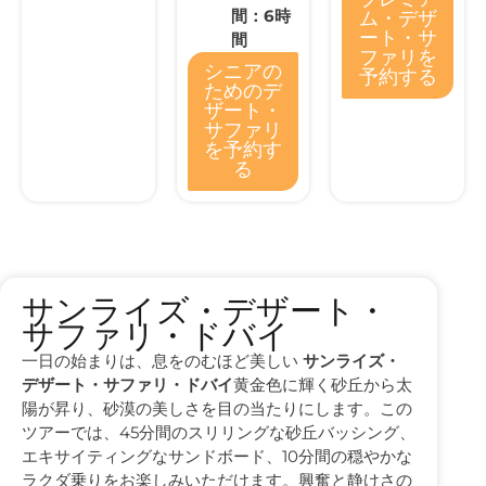
間：6時
ム・デザ
ート・サ
間
ファリを
シニアの
予約する
ためのデ
ザート・
サファリ
を予約す
る
サンライズ・デザート・
サファリ・ドバイ
一日の始まりは、息をのむほど美しい
サンライズ・
デザート・サファリ・ドバイ
黄金色に輝く砂丘から太
陽が昇り、砂漠の美しさを目の当たりにします。この
ツアーでは、45分間のスリリングな砂丘バッシング、
エキサイティングなサンドボード、10分間の穏やかな
ラクダ乗りをお楽しみいただけます。興奮と静けさの