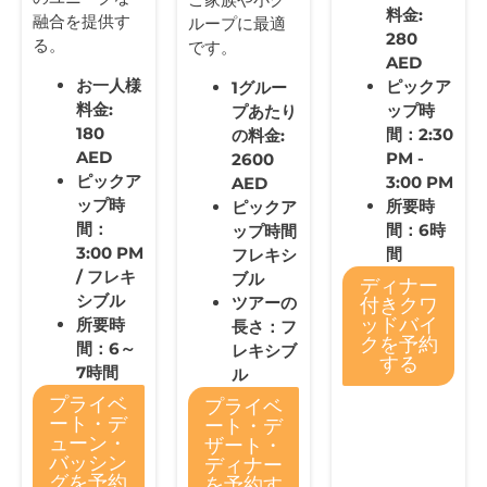
料金:
融合を提供す
ループに最適
280
る。
です。
AED
お一人様
ピックア
1グルー
料金:
ップ時
プあたり
180
間：2:30
の料金:
AED
PM -
2600
ピックア
3:00 PM
AED
ップ時
所要時
ピックア
間：
間：6時
ップ時間
3:00 PM
間
フレキシ
/ フレキ
ブル
ディナー
シブル
ツアーの
付きクワ
所要時
ッドバイ
長さ：フ
クを予約
間：6～
レキシブ
する
7時間
ル
プライベ
プライベ
ート・デ
ート・デ
ューン・
ザート・
バッシン
ディナー
グを予約
を予約す