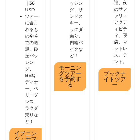
迎、夜
｜36
ッシン
のサフ
USD
グ、サ
ァリ・
ツアー
ンドス
アクテ
に含ま
キー、
ィビテ
れるも
ラクダ
ィ、寝
の4×4
乗り、
袋、マ
での送
四輪バ
ットレ
迎、砂
イクな
ス、テ
丘バッ
ど！
ント。
シン
モーニン
グ、
グツアー
ブックナ
BBQ
を予約す
イトツア
ディナ
る
ー
ー、ベ
リーダ
ンス、
ラクダ
乗りな
ど！
イブニン
グ・サフ