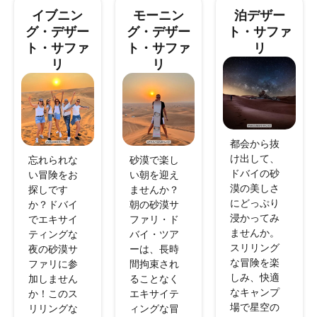
イブニン
モーニン
泊デザー
グ・デザー
グ・デザー
ト・サファ
ト・サファ
ト・サファ
リ
リ
リ
都会から抜
け出して、
忘れられな
砂漠で楽し
ドバイの砂
い冒険をお
い朝を迎え
漠の美しさ
探しです
ませんか？
にどっぷり
か？ドバイ
朝の砂漠サ
浸かってみ
でエキサイ
ファリ・ド
ませんか。
ティングな
バイ・ツア
スリリング
夜の砂漠サ
ーは、長時
な冒険を楽
ファリに参
間拘束され
しみ、快適
加しません
ることなく
なキャンプ
か！このス
エキサイテ
場で星空の
リリングな
ィングな冒