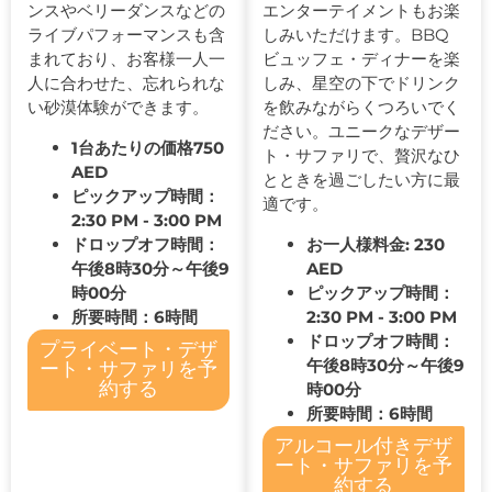
ンスやベリーダンスなどの
エンターテイメントもお楽
ライブパフォーマンスも含
しみいただけます。BBQ
まれており、お客様一人一
ビュッフェ・ディナーを楽
人に合わせた、忘れられな
しみ、星空の下でドリンク
い砂漠体験ができます。
を飲みながらくつろいでく
ださい。ユニークなデザー
1台あたりの価格750
ト・サファリで、贅沢なひ
AED
とときを過ごしたい方に最
ピックアップ時間：
適です。
2:30 PM - 3:00 PM
ドロップオフ時間：
お一人様料金: 230
午後8時30分～午後9
AED
時00分
ピックアップ時間：
所要時間：6時間
2:30 PM - 3:00 PM
ドロップオフ時間：
プライベート・デザ
午後8時30分～午後9
ート・サファリを予
約する
時00分
所要時間：6時間
アルコール付きデザ
ート・サファリを予
約する