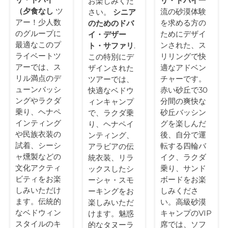
リ・ドバイ
一
お楽しみくだ
（夕食なし
ツ
流の砂漠体験
さい。
シニア
アー！少人数
を求める方の
のためのドバ
のグループに
ためにデザイ
イ・デザー
最適なこのプ
ンされた、ス
ト・サファリ
.
ライベートツ
リリングで快
この特別にデ
アーでは、ス
適なアドベン
ザインされた
リル満点のデ
チャーです。
ツアーでは、
ューンバッシ
赤い砂丘で30
快適なベドウ
ングやラクダ
分間の爽快な
ィンキャンプ
乗り、ヘナペ
砂丘バッシン
で、ラクダ乗
インティング
グを楽しんだ
り、ヘナペイ
や民族衣装の
後、自分で運
ンティング、
試着、シーシ
転する四輪バ
アラビアの伝
ャ燻製などの
イク、ラクダ
統衣装、リラ
文化アクティ
乗り、サンド
ックスしたシ
ビティをお楽
ボードをお楽
ーシャ・スモ
しみいただけ
しみくださ
ーキングをお
ます。伝統的
い。高級砂漠
楽しみいただ
なベドウィン
キャンプのVIP
けます。魅惑
スタイルのキ
席では、ソフ
的なタヌーラ