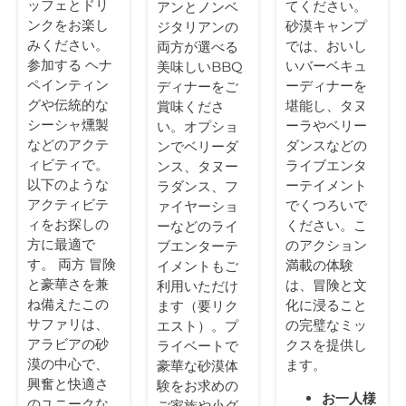
ッフェとドリ
てください。
アンとノンベ
ンクをお楽し
砂漠キャンプ
ジタリアンの
みください。
では、おいし
両方が選べる
参加する
ヘナ
いバーベキュ
美味しいBBQ
ペインティン
ーディナーを
ディナーをご
グや伝統的な
堪能し、タヌ
賞味くださ
シーシャ燻製
ーラやベリー
い。オプショ
などのアクテ
ダンスなどの
ンでベリーダ
ィビティで。
ライブエンタ
ンス、タヌー
以下のような
ーテイメント
ラダンス、フ
アクティビテ
でくつろいで
ァイヤーショ
ィをお探しの
ください。こ
ーなどのライ
方に最適で
のアクション
ブエンターテ
す。
両方
冒険
満載の体験
イメントもご
と豪華さを兼
は、冒険と文
利用いただけ
ね備えたこの
化に浸ること
ます（要リク
サファリは、
の完璧なミッ
エスト）。プ
アラビアの砂
クスを提供し
ライベートで
漠の中心で、
ます。
豪華な砂漠体
興奮と快適さ
験をお求めの
お一人様
のユニークな
ご家族や小グ