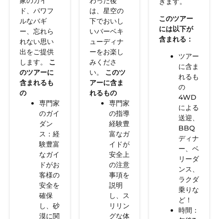
家のガイ
わった後
きます。
ド、パワフ
は、星空の
このツアー
ルなバギ
下でおいし
には以下が
ー、忘れら
いバーベキ
含まれる：
れない思い
ューディナ
出をご提供
ーをお楽し
ツアー
します。
こ
みくださ
に含ま
のツアーに
い。
このツ
れるも
含まれるも
アーに含ま
の
の
れるもの
4WD
専門家
専門家
による
のガイ
の指導
送迎、
ダン
経験豊
BBQ
ス：経
富なガ
ディナ
験豊富
イドが
ー、ベ
なガイ
安全上
リーダ
ドがお
の注意
ンス、
客様の
事項を
ラクダ
安全を
説明
乗りな
確保
し、ス
ど！
し、砂
リリン
時間：
漠に関
グな体