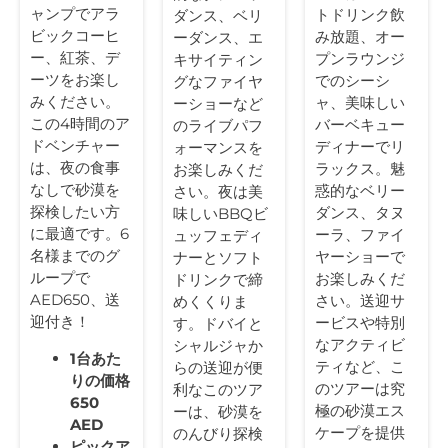
ャンプでアラ
トドリンク飲
ダンス、ベリ
ビックコーヒ
み放題、オー
ーダンス、エ
ー、紅茶、デ
プンラウンジ
キサイティン
ーツをお楽し
でのシーシ
グなファイヤ
みください。
ャ、美味しい
ーショーなど
この4時間のア
バーベキュー
のライブパフ
ドベンチャー
ディナーでリ
ォーマンスを
は、夜の食事
ラックス。魅
お楽しみくだ
なしで砂漠を
惑的なベリー
さい。夜は美
探検したい方
ダンス、タヌ
味しいBBQビ
に最適です。6
ーラ、ファイ
ュッフェディ
名様までのグ
ヤーショーで
ナーとソフト
ループで
お楽しみくだ
ドリンクで締
AED650、送
さい。送迎サ
めくくりま
迎付き！
ービスや特別
す。ドバイと
なアクティビ
シャルジャか
1台あた
ティなど、こ
らの送迎が便
りの価格
のツアーは究
利なこのツア
650
極の砂漠エス
ーは、砂漠を
AED
ケープを提供
のんびり探検
ピックア