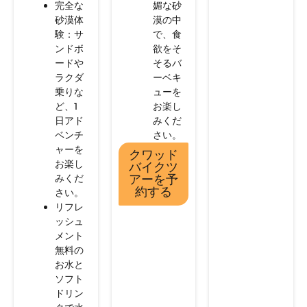
完全な
媚な砂
砂漠体
漠の中
験：サ
で、食
ンドボ
欲をそ
ードや
そるバ
ラクダ
ーベキ
乗りな
ューを
ど、1
お楽し
日アド
みくだ
ベンチ
さい。
ャーを
クワッド
お楽し
バイクツ
みくだ
アーを予
約する
さい。
リフレ
ッシュ
メント
無料の
お水と
ソフト
ドリン