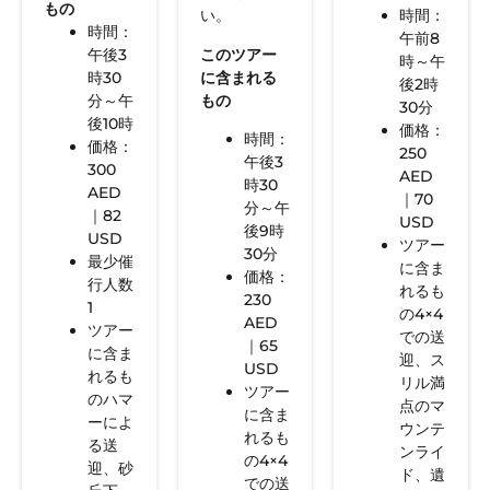
もの
時間：
い。
時間：
午前8
午後3
このツアー
時～午
時30
に含まれる
後2時
分～午
もの
30分
後10時
価格：
時間：
価格：
250
午後3
300
AED
時30
AED
｜70
分～午
｜82
USD
後9時
USD
ツアー
30分
最少催
に含ま
価格：
行人数
れるも
230
1
の4×4
AED
ツアー
での送
｜65
に含ま
迎、ス
USD
れるも
リル満
ツアー
のハマ
点のマ
に含ま
ーによ
ウンテ
れるも
る送
ンライ
の4×4
迎、砂
ド、遺
での送