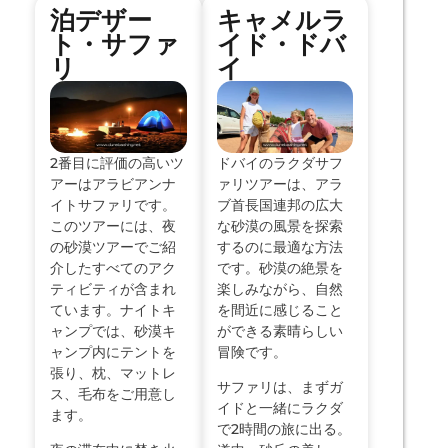
泊デザー
キャメルラ
ト・サファ
イド・ドバ
リ
イ
2番目に評価の高いツ
ドバイのラクダサフ
アーはアラビアンナ
ァリツアーは、アラ
イトサファリです。
ブ首長国連邦の広大
このツアーには、夜
な砂漠の風景を探索
の砂漠ツアーでご紹
するのに最適な方法
介したすべてのアク
です。砂漠の絶景を
ティビティが含まれ
楽しみながら、自然
ています。ナイトキ
を間近に感じること
ャンプでは、砂漠キ
ができる素晴らしい
ャンプ内にテントを
冒険です。
張り、枕、マットレ
サファリは、まずガ
ス、毛布をご用意し
イドと一緒にラクダ
ます。
で2時間の旅に出る。