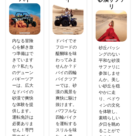
リ
内なる冒険
ドバイでオ
心を解き放
フロードの
砂丘バッシ
つ準備はで
醍醐味を味
ングのない
きています
わってみま
平和な砂漠
か？私たち
せんか？ド
サファリに
のデューン
バイの四輪
参加しませ
バギーツア
バイクツア
んか。美し
ーは、広大
ーでは、砂
い砂丘を穏
なドバイの
漠の風景を
やかに走
砂漠で爽快
爽快に駆け
り、ベドウ
な体験を提
抜けます。
ィンの文化
供します。
パワフルな
を体験し、
運転免許は
四輪バイク
素晴らしい
必要ありま
を運転する
夕日を眺め
せん！専門
スリルを味
ることがで