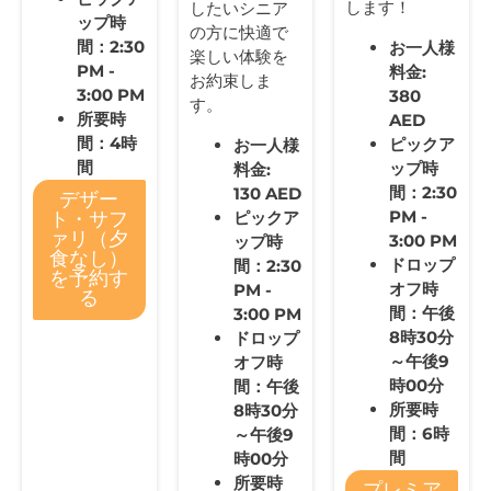
します！
したいシニア
ップ時
の方に快適で
間：2:30
お一人様
楽しい体験を
PM -
料金:
お約束しま
3:00 PM
380
す。
所要時
AED
間：4時
ピックア
お一人様
間
ップ時
料金:
間：2:30
130 AED
デザー
PM -
ピックア
ト・サフ
ァリ（夕
3:00 PM
ップ時
食なし）
ドロップ
間：2:30
を予約す
オフ時
PM -
る
間：午後
3:00 PM
8時30分
ドロップ
～午後9
オフ時
時00分
間：午後
所要時
8時30分
間：6時
～午後9
間
時00分
所要時
プレミア