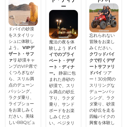
ー
ドバイの砂漠
をスタイリッ
忘れられない
シュに体験し
冒険をお楽し
魔法の夜を体
よう。
VIPデ
みください。
験しよう
ドバ
ザート・サフ
クワッドバイ
イでのプライ
ァリ
.砂漠キャ
クで行くデザ
ベート・デザ
ンプのVIP席で
ートサファリ
ート・ディナ
くつろぎなが
ドバイ
ツア
ー。
静寂に包
ら、スリル満
ー！30分間の
まれた赤砂の
点のデューン
スリリングな
砂漠で、スリ
バッシング、
デューンバッ
ル満点の砂丘
ラクダ乗り、
シング、ラク
下り、ラクダ
ライブショー
ダ乗り、砂漠
乗り、サンド
をお楽しみく
の砂丘を走る
ボードをお楽
ださい。美味
四輪バイクの
しみくださ
しいBBQビュ
興奮を体験し
い。ベジタリ