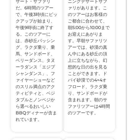
ザート・サファリ
ニングデザートサフ
だ。6時間のツアー
ァリがあります。こ
で、午後3時頃にピッ
のツアーはお客様の
クアップが始まり、
ご都合に合わせて、
午後9時頃に終了す
朝5:00から10:00まで
る。このツアーに
お迎えにあがりま
は、赤砂丘バッシン
す。早朝サファリツ
グ、ラクダ乗り、乗
アーでは、砂漠の真
馬、サンドボード、
ん中にある砂丘の頂
ベリーダンス、タヌ
上に立ちながら、幻
ーラダンス「エジプ
想的な日の出を見る
シャンダンス」、フ
ことができます。ド
ァイヤーショーなど
バイ砂漠での4×4オ
のスリル満点のアク
フロード、ラクダ乗
ティビティと、ベジ
り、サンドボードが
タブルとノンベジか
含まれます。朝のサ
ら選べるおいしい
ファリツアーは4時間
BBQディナーが含ま
のツアーです。
れています。