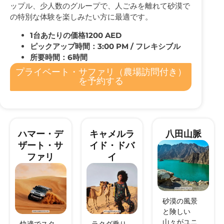
ップル、少人数のグループで、人ごみを離れて砂漠で
の特別な体験を楽しみたい方に最適です。
1台あたりの価格1200 AED
ピックアップ時間：3:00 PM / フレキシブル
所要時間：6時間
プライベート・サファリ（農場訪問付き）
を予約する
ハマー・デ
キャメルラ
八田山脈
ザート・サ
イド・ドバ
ファリ
イ
砂漠の風景
と険しい
山々がユニ