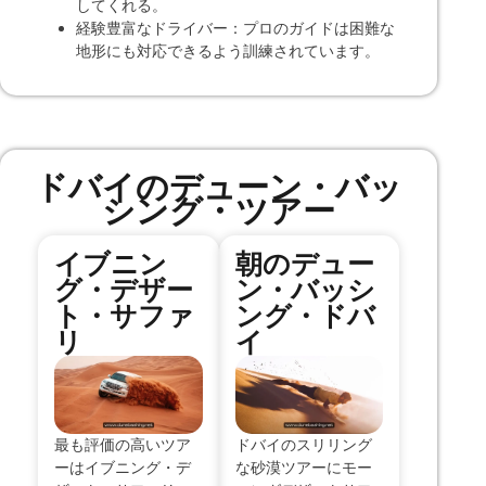
してくれる。
経験豊富なドライバー：プロのガイドは困難な
地形にも対応できるよう訓練されています。
ドバイのデューン・バッ
シング・ツアー
イブニン
朝のデュー
グ・デザー
ン・バッシ
ト・サファ
ング・ドバ
リ
イ
最も評価の高いツア
ドバイのスリリング
ーはイブニング・デ
な砂漠ツアーにモー