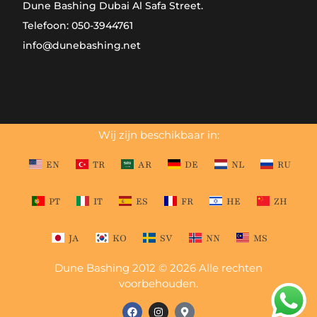
Dune Bashing Dubai Al Safa Street.
Telefoon: 050-3944761
info@dunebashing.net
Wij zijn beschikbaar in:
EN
TR
AR
DE
NL
RU
PT
IT
ES
FR
HE
ZH
JA
KO
SV
NN
MS
Dune Bashing 2012 © 2026 Alle rechten
voorbehouden.