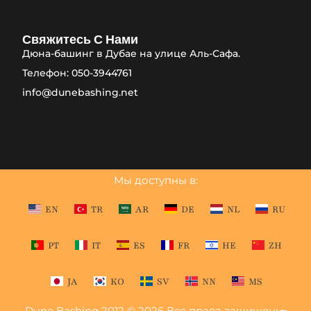
Свяжитесь С Нами
Дюна-башинг в Дубае на улице Аль-Сафа.
Телефон: 050-3944761
info@dunebashing.net
Мы доступны в:
EN
TR
AR
DE
NL
RU
PT
IT
ES
FR
HE
ZH
JA
KO
SV
NN
MS
Dune Bashing 2012 © 2026 Все права защищены.