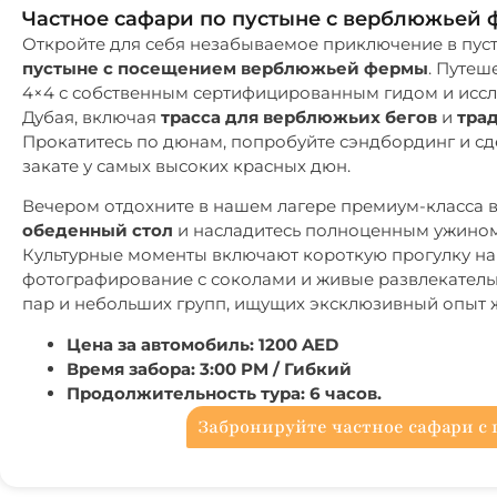
Частное сафари по пустыне с верблюжьей 
Откройте для себя незабываемое приключение в пу
пустыне с посещением верблюжьей фермы
. Путеш
4×4 с собственным сертифицированным гидом и исс
Дубая, включая
трасса для верблюжьих бегов
и
тра
Прокатитесь по дюнам, попробуйте сэндбординг и с
закате у самых высоких красных дюн.
Вечером отдохните в нашем лагере премиум-класса 
обеденный стол
и насладитесь полноценным ужином
Культурные моменты включают короткую прогулку на 
фотографирование с соколами и живые развлекатель
пар и небольших групп, ищущих эксклюзивный опыт ж
Цена за автомобиль: 1200 AED
Время забора: 3:00 PM / Гибкий
Продолжительность тура: 6 часов.
Забронируйте частное сафари 