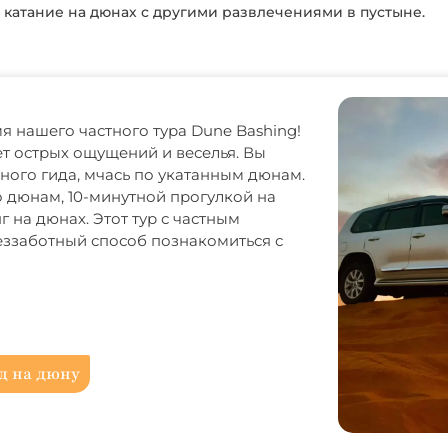
 катание на дюнах с другими развлечениями в пустыне.
я нашего частного тура Dune Bashing!
ет острых ощущений и веселья. Вы
ого гида, мчась по укатанным дюнам.
 дюнам, 10-минутной прогулкой на
на дюнах. Этот тур с частным
еззаботный способ познакомиться с
д на дюну