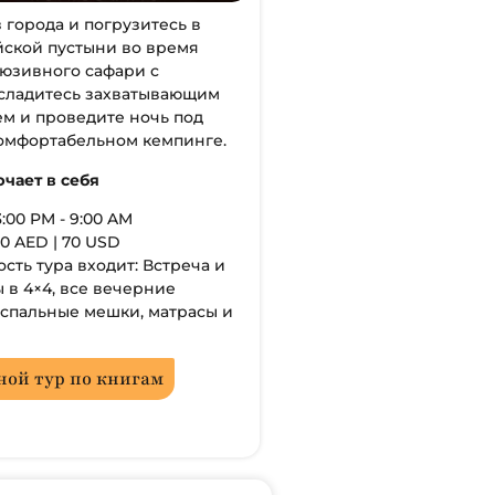
 города и погрузитесь в
йской пустыни во время
юзивного сафари с
асладитесь захватывающим
м и проведите ночь под
комфортабельном кемпинге.
ючает в себя
:00 PM - 9:00 AM
0 AED | 70 USD
ость тура входит: Встреча и
 в 4×4, все вечерние
 спальные мешки, матрасы и
ной тур по книгам