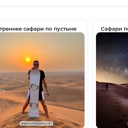
треннее сафари по пустыне
Сафари п