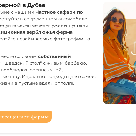
фермой в Дубае
стыне с нашими
Частное сафари по
ествуйте в современном автомобиле
ледуйте скрытые жемчужины пустыни
диционная верблюжья ферма
.
делайте незабываемые фотографии на
вместе со своим
собственный
 "шведский стол" с живым барбекю.
верблюдах, роспись хной,
ные шоу. Идеально подходит для семей,
изни в пустыне вдали от толпы.
с посещением фермы