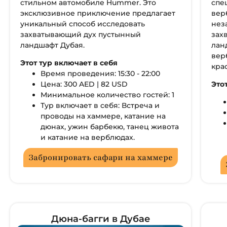
стильном автомобиле Hummer. Это
спе
эксклюзивное приключение предлагает
вер
уникальный способ исследовать
нез
захватывающий дух пустынный
зах
ландшафт Дубая.
лан
вер
Этот тур включает в себя
кра
Время проведения: 15:30 - 22:00
Цена: 300 AED | 82 USD
Это
Минимальное количество гостей: 1
Тур включает в себя: Встреча и
проводы на хаммере, катание на
дюнах, ужин барбекю, танец живота
и катание на верблюдах.
Забронировать сафари на хаммере
Дюна-багги в Дубае