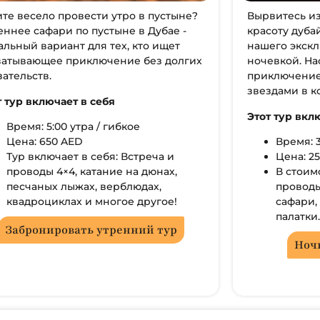
ите весело провести утро в пустыне?
Вырвитесь из
еннее сафари по пустыне в Дубае -
красоту дуба
альный вариант для тех, кто ищет
нашего экскл
ватывающее приключение без долгих
ночевкой. Н
зательств.
приключение
звездами в 
т тур включает в себя
Этот тур вкл
Время: 5:00 утра / гибкое
Цена: 650 AED
Время: 3
Тур включает в себя: Встреча и
Цена: 25
проводы 4×4, катание на дюнах,
В стоим
песчаных лыжах, верблюдах,
проводы
квадроциклах и многое другое!
сафари,
палатки.
Забронировать утренний тур
Ноч