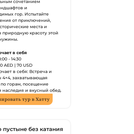
льным сочетанием
андшафтов и
димых гор. Испытайте
ения от приключений,
сторические места и
в природную красоту этой
чужины.
ючает в себя
:00 - 14:30
0 AED | 70 USD
ючает в себя: Встреча и
 4×4, захватывающая
 по горам, посещение
 наследия и вкусный обед.
ировать тур в Хатту
 пустыне без катания