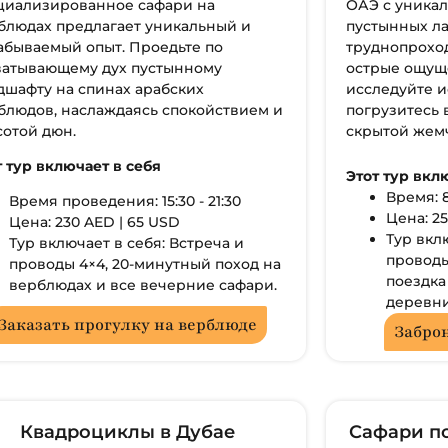
циализированное сафари на
ОАЭ с уника
блюдах предлагает уникальный и
пустынных л
абываемый опыт. Проедьте по
труднопрохо
ватывающему дух пустынному
острые ощущ
дшафту на спинах арабских
исследуйте и
блюдов, наслаждаясь спокойствием и
погрузитесь 
сотой дюн.
скрытой жем
т тур включает в себя
Этот тур вкл
Время: 8
Время проведения: 15:30 - 21:30
Цена: 25
Цена: 230 AED | 65 USD
Тур вкл
Тур включает в себя: Встреча и
проводы
проводы 4×4, 20-минутный поход на
поездка
верблюдах и все вечерние сафари.
деревни
Заказать прогулку на верблюде
Заброн
Квадроциклы в Дубае
Сафари по