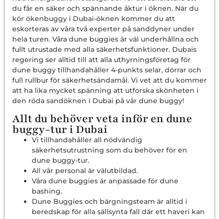
du får en säker och spännande åktur i öknen. När du
kör ökenbuggy i Dubai-öknen kommer du att
eskorteras av våra två experter på sanddyner under
hela turen. Våra dune buggies är väl underhållna och
fullt utrustade med alla säkerhetsfunktioner. Dubais
regering ser alltid till att alla uthyrningsföretag för
dune buggy tillhandahåller 4-punkts selar, dörrar och
full rullbur för säkerhetsändamål. Vi vet att du kommer
att ha lika mycket spänning att utforska skönheten i
den röda sandöknen i Dubai på vår dune buggy!
Allt du behöver veta inför en dune
buggy-tur i Dubai
Vi tillhandahåller all nödvändig
säkerhetsutrustning som du behöver för en
dune buggy-tur.
All vår personal är välutbildad.
Våra dune buggies är anpassade för dune
bashing.
Dune Buggies och bärgningsteam är alltid i
beredskap för alla sällsynta fall där ett haveri kan