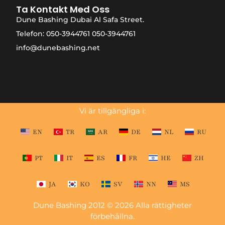
Ta Kontakt Med Oss
Dune Bashing Dubai Al Safa Street.
Telefon: 050-3944761 050-3944761
info@dunebashing.net
Vi är tillgängliga i:
EN
TR
AR
DE
NL
RU
PT
IT
ES
FR
HE
ZH
JA
KO
SV
NN
MS
Dune Bashing 2012 © 2026 Alla rättigheter
förbehållna.