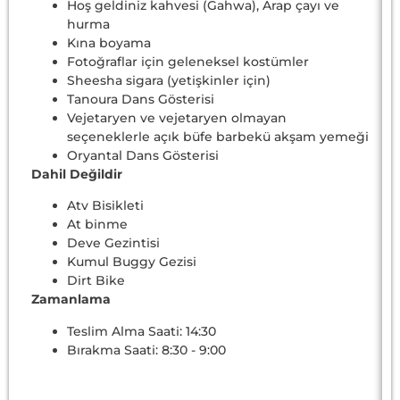
Hoş geldiniz kahvesi (Gahwa), Arap çayı ve
hurma
Kına boyama
Fotoğraflar için geleneksel kostümler
Sheesha sigara (yetişkinler için)
Tanoura Dans Gösterisi
Vejetaryen ve vejetaryen olmayan
seçeneklerle açık büfe barbekü akşam yemeği
Oryantal Dans Gösterisi
Dahil Değildir
Atv Bisikleti
At binme
Deve Gezintisi
Kumul Buggy Gezisi
Dirt Bike
Zamanlama
Teslim Alma Saati: 14:30
Bırakma Saati: 8:30 - 9:00