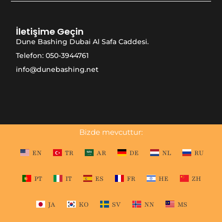
İletişime Geçin
Dune Bashing Dubai Al Safa Caddesi.
Telefon: 050-3944761
info@dunebashing.net
Bizde mevcuttur:
EN
TR
AR
DE
NL
RU
PT
IT
ES
FR
HE
ZH
JA
KO
SV
NN
MS