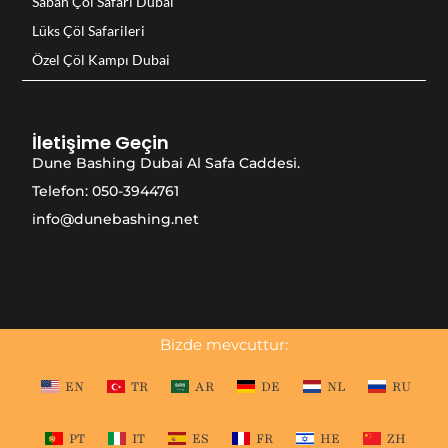
Sabah Çöl Safari Dubai
Lüks Çöl Safarileri
Özel Çöl Kampı Dubai
İletişime Geçin
Dune Bashing Dubai Al Safa Caddesi.
Telefon: 050-3944761
info@dunebashing.net
Bizde mevcuttur:
EN
TR
AR
DE
NL
RU
PT
IT
ES
FR
HE
ZH