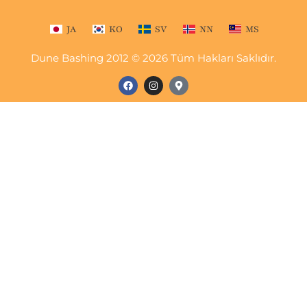
JA
KO
SV
NN
MS
Dune Bashing 2012 © 2026 Tüm Hakları Saklıdır.