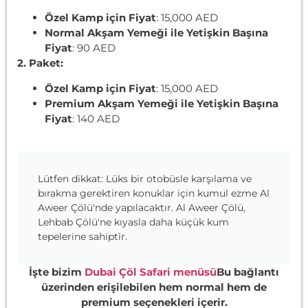
Özel Kamp için Fiyat
: 15,000 AED
Normal Akşam Yemeği ile Yetişkin Başına
Fiyat
: 90 AED
2. Paket:
Özel Kamp için Fiyat
: 15,000 AED
Premium Akşam Yemeği ile Yetişkin Başına
Fiyat
: 140 AED
Lütfen dikkat: Lüks bir otobüsle karşılama ve
bırakma gerektiren konuklar için kumul ezme Al
Aweer Çölü'nde yapılacaktır. Al Aweer Çölü,
Lehbab Çölü'ne kıyasla daha küçük kum
tepelerine sahiptir.
İşte bizim
Dubai Çöl Safari menüsü
Bu bağlantı
üzerinden erişilebilen hem normal hem de
premium seçenekleri içerir.