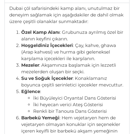
Dubai çöl safarisindeki kamp alanı, unutulmaz bir
deneyim sağlamak için aşağıdakiler de dahil olmak
üzere çeşitli olanaklar sunmaktadır:
Özel Kamp Alanı
: Grubunuza ayrılmış özel bir
alanın keyfini çıkarın.
Hoşgeldiniz İçecekleri
: Çay, kahve, ghawa
(Arap kahvesi) ve hurma gibi geleneksel
karşılama içecekleri ile karşılanın.
Mezeler
: Akşamınıza başlamak için lezzetli
mezelerden oluşan bir seçki.
Su ve Soğuk İçecekler
: Konaklamanız
boyunca çeşitli serinletici içecekler mevcuttur.
Eğlence
:
İki Büyüleyici Oryantal Dans Gösterisi
İki heyecan verici Ateş Gösterisi
Renkli bir Tanoura Dans Gösterisi
Barbekü Yemeği
: Hem vejetaryen hem de
vejetaryen olmayan konuklar için seçenekler
içeren keyifli bir barbekü akşam yemeğinin