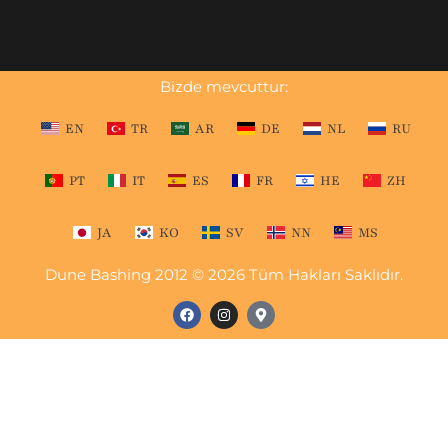
Bizde mevcuttur:
EN
TR
AR
DE
NL
RU
PT
IT
ES
FR
HE
ZH
JA
KO
SV
NN
MS
Dune Bashing 2012 © 2026 Tüm Hakları Saklıdır.