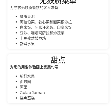
无麸质菜单
为寻求无麸质餐饮的客人准备
鹰嘴豆泥
阿拉伯菜、卷心菜和甜菜根沙拉
白米饭、阿富汗米饭、印度米饭
豆沙、咖娜玛萨拉和炒蔬菜
土豆孜然鼓棒鸡
新鲜水果
甜点
为您的用餐体验画上完美句号
新鲜水果
面包圈
阿里
Gulab Jaman
糕点蛋糕