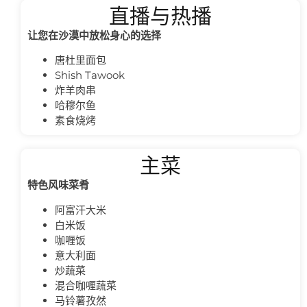
直播与热播
让您在沙漠中放松身心的选择
唐杜里面包
Shish Tawook
炸羊肉串
哈穆尔鱼
素食烧烤
主菜
特色风味菜肴
阿富汗大米
白米饭
咖喱饭
意大利面
炒蔬菜
混合咖喱蔬菜
马铃薯孜然