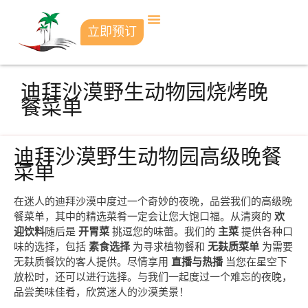
立即预订
迪拜沙漠野生动物园烧烤晚
餐菜单
迪拜沙漠野生动物园高级晚餐
菜单
在迷人的迪拜沙漠中度过一个奇妙的夜晚，品尝我们的高级晚
餐菜单，其中的精选菜肴一定会让您大饱口福。从清爽的
欢
迎饮料
随后是
开胃菜
挑逗您的味蕾。我们的
主菜
提供各种口
味的选择，包括
素食选择
为寻求植物餐和
无麸质菜单
为需要
无麸质餐饮的客人提供。尽情享用
直播与热播
当您在星空下
放松时，还可以进行选择。与我们一起度过一个难忘的夜晚，
品尝美味佳肴，欣赏迷人的沙漠美景！