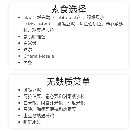
素食选择
alad：塔布勒（Tabbouleh）、穆塔贝尔
（Moutabel）、鹰嘴豆泥、阿拉伯沙拉、卷心菜沙
拉、甜菜根沙拉
素食咖喱饭
白米饭
达尔
Chana Masala
面条
无麸质菜单
鹰嘴豆泥
阿拉伯菜、卷心菜和甜菜根沙拉
白米饭、阿富汗米饭、印度米饭
豆沙、咖娜玛萨拉和炒蔬菜
土豆孜然鼓棒鸡
新鲜水果