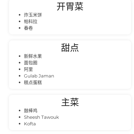
开胃菜
炸玉米饼
帕科拉
春卷
甜点
新鲜水果
面包圈
阿里
Gulab Jaman
糕点蛋糕
主菜
鼓棒鸡
Sheesh Tawouk
Kofta