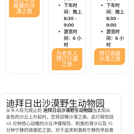
预订不含
下车时
下车时
晚餐的沙
漠之旅
间：晚上
间：晚上
8:30 -
8:30 -
9:00
9:00
游览时
游览时
间：6 小
间：6 小
时
时
为老年人
预订高级
预订沙漠
沙漠之旅
之旅
迪拜日出沙漠野生动物园
从令人叹为观止的
迪拜日出沙漠野生动物园
当太阳从
金色的沙丘上升起时，您将目睹沙漠之美。此行程包括
45 分钟惊心动魄的沙丘冲撞探险、刺激的滑沙以及 10
分钟宁静的骑骆驼之旅。对于追求刺激和宁静的早起者