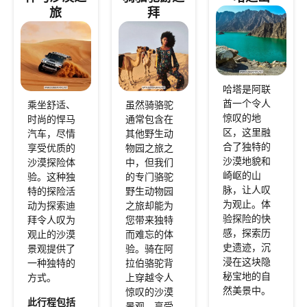
旅
拜
哈塔是阿联
酋一个令人
乘坐舒适、
虽然骑骆驼
惊叹的地
时尚的悍马
通常包含在
区，这里融
汽车，尽情
其他野生动
合了独特的
享受优质的
物园之旅之
沙漠地貌和
沙漠探险体
中，但我们
崎岖的山
验。这种独
的专门骆驼
脉，让人叹
特的探险活
野生动物园
为观止。体
动为探索迪
之旅却能为
验探险的快
拜令人叹为
您带来独特
感，探索历
观止的沙漠
而难忘的体
史遗迹，沉
景观提供了
验。骑在阿
浸在这块隐
一种独特的
拉伯骆驼背
秘宝地的自
方式。
上穿越令人
然美景中。
惊叹的沙漠
此行程包括
景观，享受