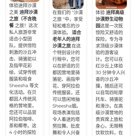
体验迪拜沙漠
之美
迪拜沙漠
在我们的 "沙漠
体验
迪拜高级
之旅（不含晚
之旅 "中，享受
沙漠野生动物
餐
之旅！这次
轻松难忘的沙
园
这是一次既
私人旅游非常
漠体验。
适合
惊险又舒适的
适合小型团
老年人的迪拜
探险，专为寻
队，提供惊险
沙漠之旅
.在这
求顶级沙漠体
刺激的沙丘冲
个特别设计的
验的游客设
击、骑骆驼以
行程中，您可
计。您可以在
及指甲花彩
以在舒适的贝
红沙丘上体验
绘、试穿传统
都因营地里骑
30 分钟令人兴
服装和吸食
骆驼、画指甲
奋的沙丘冲
Sheesha 等文
花、穿阿拉伯
撞，随后还可
化活动。在贝
传统服装，还
以自驾四轮摩
都因人传统风
可以悠闲地抽
托车、骑骆驼
格的营地里，
Sheesha烟。
和滑沙。在高
您还可以品尝
现场表演包括
级沙漠营地的
阿拉伯咖啡、
令人着迷的塔
贵宾席上放松
茶和椰枣。这
努拉舞、肚皮
身心，无限畅
4 小时的探险
舞和令人兴奋
饮软饮料，在