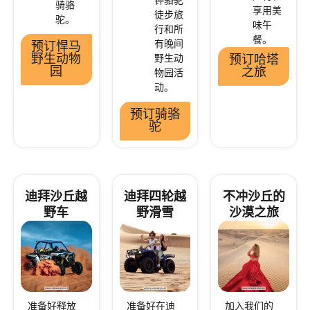
骑骆
享用美
徒步旅
驼。
味午
行和所
餐。
有晚间
预订悍马
野生动物
野生动
预订哈塔
园
之旅
物园活
动。
预订骑骆
驼
迪拜沙丘越
迪拜四轮越
不冲沙丘的
野车
野滑雪
沙漠之旅
准备好释放
准备好在迪
加入我们的