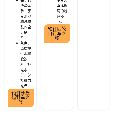
完整的
受令人
沙漠体
垂涎欲
验：享
滴的烧
受滑沙
烤盛
和骑骆
宴。
驼的全
预订四轮
天探
自行车之
险。
旅
茶点：
免费提
供水和
软饮
料，补
充水
分，保
持精力
充沛。
预订沙丘
越野车之
旅