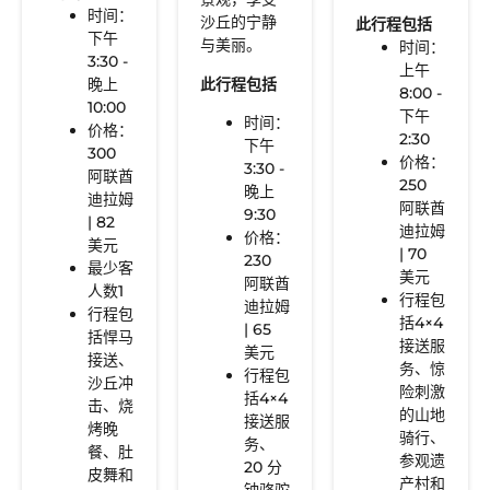
时间：
沙丘的宁静
此行程包括
下午
与美丽。
时间：
3:30 -
上午
晚上
此行程包括
8:00 -
10:00
下午
时间：
价格：
2:30
下午
300
价格：
3:30 -
阿联酋
250
晚上
迪拉姆
阿联酋
9:30
| 82
迪拉姆
价格：
美元
| 70
230
最少客
美元
阿联酋
人数1
行程包
迪拉姆
行程包
括4×4
| 65
括悍马
接送服
美元
接送、
务、惊
行程包
沙丘冲
险刺激
括4×4
击、烧
的山地
接送服
烤晚
骑行、
务、
餐、肚
参观遗
20 分
皮舞和
产村和
钟骆驼