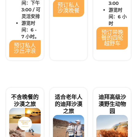
间：下午
3:00
预订私人
3:00 / 可
游览时
沙漠晚餐
灵活安排
间：6 小
游览时
时
间：6 -
预订带晚
7 小时。
餐的四轮
越野车
预订私人
沙丘冲浪
不含晚餐的
适合老年人
迪拜高级沙
沙漠之旅
的迪拜沙漠
漠野生动物
之旅
园