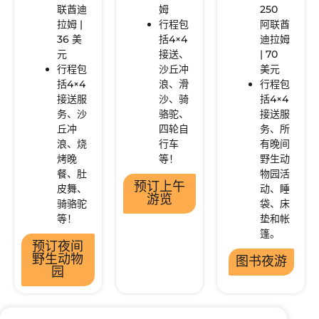
联酋迪
姆
250
拉姆 |
行程包
阿联酋
36 美
括4×4
迪拉姆
元
接送、
| 70
行程包
沙丘冲
美元
括4×4
浪、滑
行程包
接送服
沙、骑
括4×4
务、沙
骆驼、
接送服
丘冲
四轮自
务、所
浪、烧
行车
有晚间
烤晚
等！
野生动
餐、肚
物园活
预订上午
皮舞、
动、睡
游览
骑骆驼
袋、床
等！
垫和帐
篷。
预订夜间
野生动物
图书夜游
园