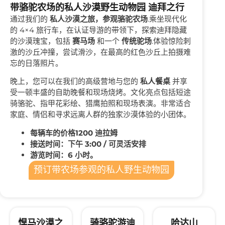
带骆驼农场的私人沙漠野生动物园 迪拜之行
通过我们的
私人沙漠之旅，参观骆驼农场
.乘坐现代化
的 4×4 旅行车，在认证导游的带领下，探索迪拜隐藏
的沙漠瑰宝，包括
赛马场
和一个
传统驼场
.体验惊险刺
激的沙丘冲撞，尝试滑沙，在最高的红色沙丘上拍摄难
忘的日落照片。
晚上，您可以在我们的高级营地与您的
私人餐桌
并享
受一顿丰盛的自助晚餐和现场烧烤。文化亮点包括短途
骑骆驼、指甲花彩绘、猎鹰拍照和现场表演。非常适合
家庭、情侣和寻求远离人群的独家沙漠体验的小团体。
每辆车的价格1200 迪拉姆
接送时间：下午 3:00 / 可灵活安排
游览时间：6 小时。
预订带农场参观的私人野生动物园
悍马沙漠之
骑骆驼游迪
哈达山