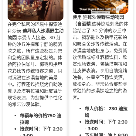
使用
迪拜沙漠野生动物园
（含酒精
.这种惊险刺激的体
在完全私密的环境中探索迪
验结合了 30 分钟的沙丘冲
拜沙漠
迪拜私人沙漠野生动
击、骑骆驼以及指甲花彩绘
物园
.享受专人接送、30 分
和吸食舍沙等传统活动。在
钟的沙丘冲撞和宁静的骑骆
沙漠营地放松身心，免费畅
驼之旅，所有这些都是为您
饮优质或标准酒精饮料，欣
和您的团队量身定制的。体
赏现场表演，包括塔努拉和
验阿拉伯咖啡、椰枣和指甲
肚皮舞表演。享用自助烧烤
花彩绘等传统待客之道，同
晚餐，在星空下畅饮美酒，
时沉浸在沙漠营地的美景
放松身心。非常适合那些寻
中。行程还包括烧烤自助晚
求独特的沙漠探险之旅的游
餐以及塔努拉舞和肚皮舞等
客。
现场表演，为您提供个性化
的难忘沙漠体验。
每人价格： 230 迪拉
姆
每辆车的价格750 迪
接送时间：下午 2:30
拉姆
- 3:00
接送时间：下午 2:30
下车时间：晚上 8:30
- 3:00