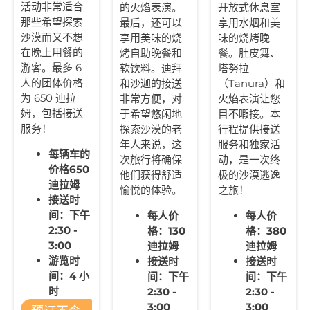
活动非常适合
的火焰表演。
开放式休息室
那些希望探索
最后，还可以
享用水烟和美
沙漠而又不想
享用美味的烧
味的烧烤晚
在晚上用餐的
烤自助晚餐和
餐。肚皮舞、
游客。最多 6
软饮料。迪拜
塔努拉
人的团体价格
和沙迦的接送
（Tanura）和
为 650 迪拉
非常方便，对
火焰表演让您
姆，包括接送
于希望悠闲地
目不暇接。本
服务！
探索沙漠的老
行程提供接送
年人来说，这
服务和独家活
每辆车的
次旅行将确保
动，是一次终
价格650
他们获得舒适
极的沙漠逃逸
迪拉姆
愉悦的体验。
之旅！
接送时
间：下午
每人价
每人价
2:30 -
格：130
格：380
3:00
迪拉姆
迪拉姆
游览时
接送时
接送时
间：4 小
间：下午
间：下午
时
2:30 -
2:30 -
3:00
3:00