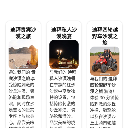
迪拜贵宾沙
迪拜私人沙
迪拜四轮越
漠之旅
漠晚宴
野车沙漠之
旅
通过我们的
贵
与我们的
迪拜
宾沙漠之旅
.享
私人沙漠晚餐
与我们的
迪拜
受惊险刺激的
在宁静的红沙
四轮越野车沙
沙丘冲浪、骑
沙漠中享受独
漠之旅
游览！
骆驼和现场表
特的设置，包
体验 30 分钟惊
演，同时在沙
括惊险刺激的
险刺激的沙丘
漠营地的贵宾
沙丘冲浪、骑
冲撞、骑骆驼
专座上放松身
骆驼和滑沙。
以及在沙漠沙
心。品尝美味
品尝美味的烧
丘上骑四轮越