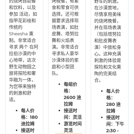
的烧烤自助餐
烤晚餐，有素
野车的刺激。
和饮料，以及
食和荤食可供
在沙漠营地，
参加
活动，如
选择。还可根
尽情享用美味
指甲花彩绘和
据要求选择现
的烧烤晚餐，
传统的
场表演，如肚
并在现场表演
Sheesha 熏
皮舞、塔努拉
（包括塔努拉
制。非常适合
舞和火焰表
和肚皮舞表
寻求
两个
在阿
演。非常适合
演）中放松身
拉伯沙漠的中
寻求私人豪华
心。这种充满
心地带，这次
沙漠体验的家
刺激的体验是
野生动物园之
庭和小型团
探险和文化熏
旅将探险和奢
队。
陶的完美结
华融为一体，
合。
每组价
为您带来独特
格：
每人价
的刺激和舒
2600 迪
格：
适。
拉姆
280 迪
每人价
接送时
拉姆
格：180
间：灵活
接送时
迪拉姆
游览时间
间：下午
接送时
灵活
2:30 -