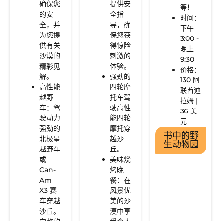
确保您
提供安
等！
的安
全指
时间：
全，并
导，确
下午
为您提
保您获
3:00 -
供有关
得惊险
晚上
沙漠的
刺激的
9:30
精彩见
体验。
价格：
解。
强劲的
130 阿
高性能
四轮摩
联酋迪
越野
托车驾
拉姆 |
车：驾
驶高性
36 美
驶动力
能四轮
元
强劲的
摩托穿
书中的野
北极星
越沙
生动物园
越野车
丘。
或
美味烧
Can-
烤晚
Am
餐：在
X3 赛
风景优
车穿越
美的沙
沙丘。
漠中享