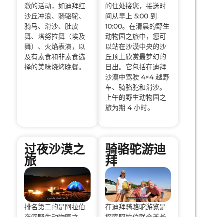
激的活动，如迪拜红
的住处接您，接送时
沙丘冲浪、骑骆驼、
间从早上 5:00 到
骑马、滑沙、肚皮
10:00。在清晨的野生
舞、塔努拉舞（埃及
动物园之旅中，您可
舞）、火焰表演，以
以站在沙漠中央的沙
及有素食和非素食选
丘顶上欣赏最梦幻的
择的美味烧烤晚餐。
日出。它包括在迪拜
沙漠中驾驶 4×4 越野
车、骑骆驼和滑沙。
上午的野生动物园之
旅为期 4 小时。
过夜沙漠之
骑骆驼游迪
旅
拜
排名第二的是阿拉伯
在迪拜骑骆驼游览是
夜间野生动物园之
探索阿拉伯联合酋长