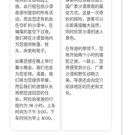
旅。此行程包括沙漠
国广袤沙漠景观的最
夜游中提到的所有活
佳方式。这是一次奇
动，而且您还有机会
妙的探险，游客可以
在空旷的沙漠中，在
近距离接触大自然，
璀璨的星空下过夜。
同时欣赏沙漠的迷人
我们将在沙漠营地内
景色。
为您提供帐篷、枕
在导游的带领下，您
头、床垫和毯子。
将开始两个小时的骆
如果您想在晚上举行
驼之旅。一路上，您
篝火晚会，我们也会
将感受到沙丘、广袤
为您安排。清晨，我
沙漠和野生动物之
们将为您提供早餐，
美。导游还会向您介
然后我们的游猎队长
绍该地区的历史和文
将把您送回您的住
化。
处。阿拉伯夜游的行
程约为 18 小时。上车
时间为下午 3:00，下
车时间为早上 8:00。