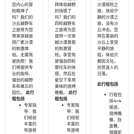
您内心的冒
拜体验越野
沙漠探险之
险精神了
的快感了
旅，体验宁
吗？我们的
吗？我们的
静的沙漠之
沙丘越野车
四轮越野车
旅，没有沙
之旅将为您
之旅将为您
丘冲击。您
带来穿越迪
提供一次穿
将在美丽的
拜广袤沙漠
越沙漠景观
沙丘上享受
的刺激体
的刺激冒
平静的旅
验。无需驾
险。享受驾
程，体验贝
驶执照！我
驶强劲四轮
都因文化，
们将提供专
摩托车的快
欣赏迷人的
业的指导、
感，然后在
日落。
强劲的越野
星空下享用
此行程包括
车和难忘的
美味的烧烤
回忆。
此行
晚餐。
此行
行程包
程包括
程包括
括4×4
专家指
专家指
接送、
导：我
导：我
烧烤晚
们经验
们经验
餐、肚
丰富的
丰富的
皮舞、
导游将
导游将
骑骆驼