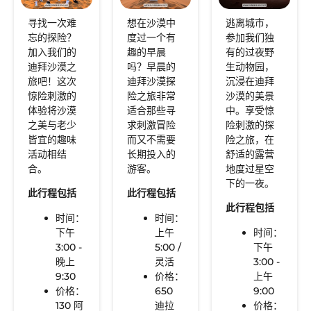
寻找一次难
想在沙漠中
逃离城市，
忘的探险？
度过一个有
参加我们独
加入我们的
趣的早晨
有的过夜野
迪拜沙漠之
吗？早晨的
生动物园，
旅吧！这次
迪拜沙漠探
沉浸在迪拜
惊险刺激的
险之旅非常
沙漠的美景
体验将沙漠
适合那些寻
中。享受惊
之美与老少
求刺激冒险
险刺激的探
皆宜的趣味
而又不需要
险之旅，在
活动相结
长期投入的
舒适的露营
合。
游客。
地度过星空
下的一夜。
此行程包括
此行程包括
此行程包括
时间：
时间：
下午
上午
时间：
3:00 -
5:00 /
下午
晚上
灵活
3:00 -
9:30
价格：
上午
价格：
650
9:00
130 阿
迪拉
价格：