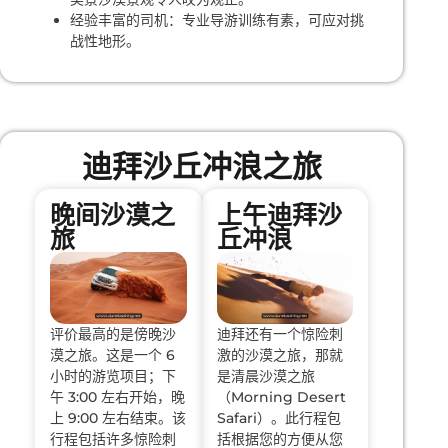
经验丰富的司机：专业导游训练有素，可应对挑
战性地形。
迪拜沙丘冲浪之旅
晚间沙漠之
上午迪拜沙
旅
丘冲浪
评价最高的是傍晚沙
迪拜还有一个惊险刺
漠之旅。这是一个 6
激的沙漠之旅，那就
小时的游览项目；下
是清晨沙漠之旅
午 3:00 左右开始，晚
（Morning Desert
上 9:00 左右结束。该
Safari）。此行程包
行程包括许多惊险刺
括根据您的方便从您