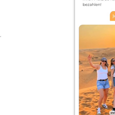
bezahlen!
J
.