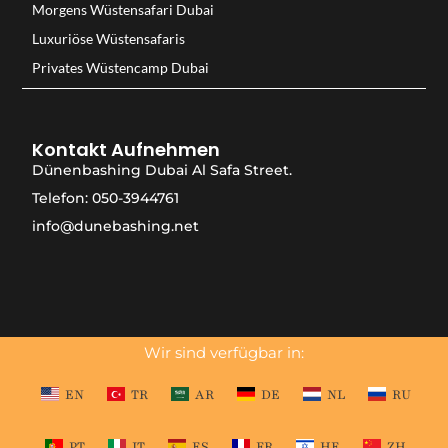
Morgens Wüstensafari Dubai
Luxuriöse Wüstensafaris
Privates Wüstencamp Dubai
Kontakt Aufnehmen
Dünenbashing Dubai Al Safa Street.
Telefon: 050-3944761
info@dunebashing.net
Wir sind verfügbar in:
EN
TR
AR
DE
NL
RU
PT
IT
ES
FR
HE
ZH