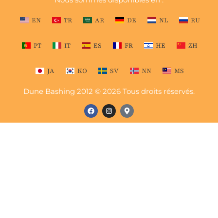
EN
TR
AR
DE
NL
RU
PT
IT
ES
FR
HE
ZH
JA
KO
SV
NN
MS
Dune Bashing 2012 © 2026 Tous droits réservés.