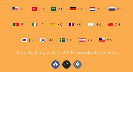
EN
TR
AR
DE
NL
RU
PT
IT
ES
FR
HE
ZH
JA
KO
SV
NN
MS
Dune Bashing 2012 © 2026 Tous droits réservés.