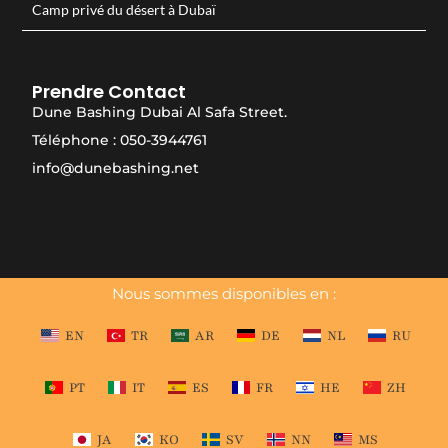
Camp privé du désert à Dubaï
Prendre Contact
Dune Bashing Dubai Al Safa Street.
Téléphone : 050-3944761
info@dunebashing.net
Nous sommes disponibles en :
EN
TR
AR
DE
NL
RU
PT
IT
ES
FR
HE
ZH
JA
KO
SV
NN
MS