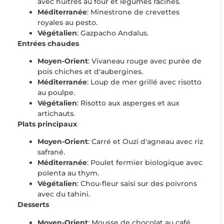
avec huîtres au four et légumes racines.
Méditerranée
: Minestrone de crevettes
royales au pesto.
Végétalien
: Gazpacho Andalus.
Entrées chaudes
Moyen-Orient
: Vivaneau rouge avec purée de
pois chiches et d'aubergines.
Méditerranée
: Loup de mer grillé avec risotto
au poulpe.
Végétalien
: Risotto aux asperges et aux
artichauts.
Plats principaux
Moyen-Orient
: Carré et Ouzi d'agneau avec riz
safrané.
Méditerranée
: Poulet fermier biologique avec
polenta au thym.
Végétalien
: Chou-fleur saisi sur des poivrons
avec du tahini.
Desserts
Moyen-Orient
: Mousse de chocolat au café