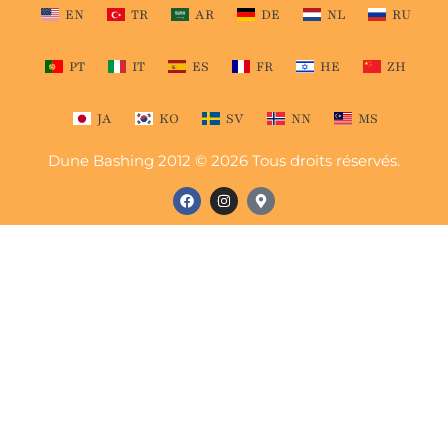
EN
TR
AR
DE
NL
RU
PT
IT
ES
FR
HE
ZH
JA
KO
SV
NN
MS
Dune Bashing 2012 © 2026 Tous droits réservés.