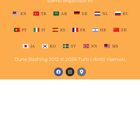
Siamo disponibili in:
EN
TR
AR
DE
NL
RU
PT
IT
ES
FR
HE
ZH
JA
KO
SV
NN
MS
Dune Bashing 2012 © 2026 Tutti i diritti riservati.