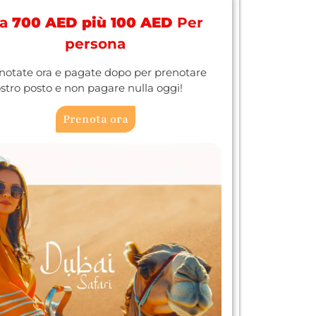
a
700 AED più 100 AED
Per
persona
notate ora e pagate dopo per prenotare
vostro posto e non pagare nulla oggi!
Prenota ora