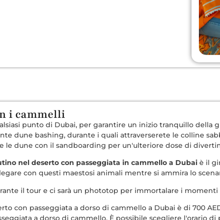
n i cammelli
ualsiasi punto di Dubai, per garantire un inizio tranquillo della
te dune bashing, durante i quali attraverserete le colline sabbi
 le dune con il sandboarding per un'ulteriore dose di divert
utino nel deserto con passeggiata in cammello a Dubai
è il g
legare con questi maestosi animali mentre si ammira lo scenar
rante il tour e ci sarà un phototop per immortalare i momenti 
eserto con passeggiata a dorso di cammello a Dubai è di 700 A
giata a dorso di cammello. È possibile scegliere l'orario di prel