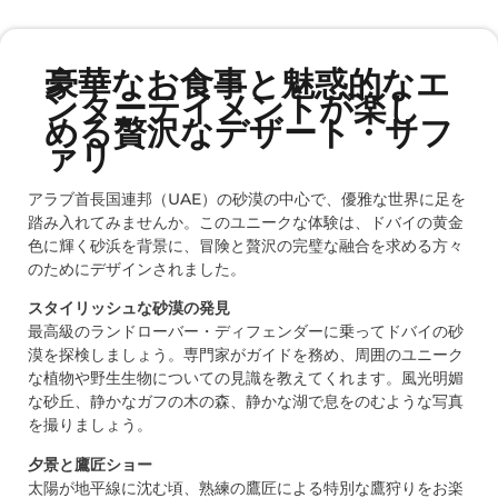
豪華なお食事と魅惑的なエ
ンターテイメントが楽し
める贅沢なデザート・サフ
ァリ
アラブ首長国連邦（UAE）の砂漠の中心で、優雅な世界に足を
踏み入れてみませんか。このユニークな体験は、ドバイの黄金
色に輝く砂浜を背景に、冒険と贅沢の完璧な融合を求める方々
のためにデザインされました。
スタイリッシュな砂漠の発見
最高級のランドローバー・ディフェンダーに乗ってドバイの砂
漠を探検しましょう。専門家がガイドを務め、周囲のユニーク
な植物や野生生物についての見識を教えてくれます。風光明媚
な砂丘、静かなガフの木の森、静かな湖で息をのむような写真
を撮りましょう。
夕景と鷹匠ショー
太陽が地平線に沈む頃、熟練の鷹匠による特別な鷹狩りをお楽