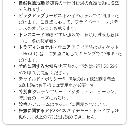
自然保護活動
:参加費の一部は砂漠の保護活動に役立
てられます。
ピックアップサービス
:ドバイのホテルでご利用いた
だけます。ご要望に応じて、プライベート・レジデ
ンスのオプションも承ります。
ドレスコード
:動きやすい服装で、日焼け対策も忘れ
ずに。冬は防寒着を。
トラディショナル・ウェア
:アラビア語のジャケット
（Besht）は、ご要望に応じてキャンプでご利用いた
だけます。
予約に関するお知らせ
:直前のご予約は+971 50 394
4761までお電話ください。
チャイルド・ポリシー
:5～11歳のお子様は割引料金。
5歳未満のお子様には専用車が必要です。
特別食
:グルテンフリー、ベジタリアン、ビーガン、
特別食のニーズにも対応。
設備
:バスルームはキャンプに用意されている。
妊娠に関するアドバイス
:ネイチャー・ドライブは妊
娠6ヶ月以上の方にはお勧めできません。