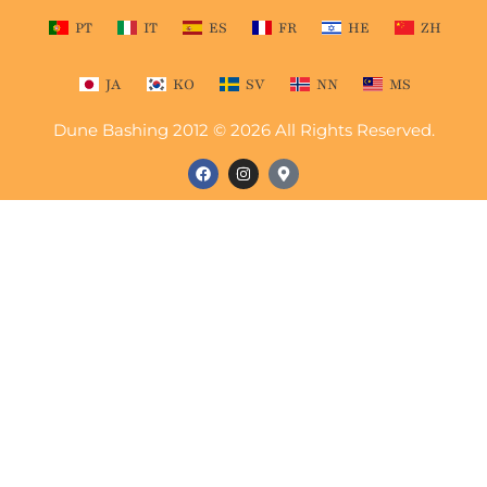
PT
IT
ES
FR
HE
ZH
JA
KO
SV
NN
MS
Dune Bashing 2012 © 2026 All Rights Reserved.