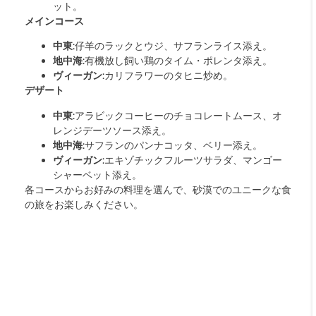
ット。
メインコース
中東
:仔羊のラックとウジ、サフランライス添え。
地中海
:有機放し飼い鶏のタイム・ポレンタ添え。
ヴィーガン
:カリフラワーのタヒニ炒め。
デザート
中東
:アラビックコーヒーのチョコレートムース、オ
レンジデーツソース添え。
地中海
:サフランのパンナコッタ、ベリー添え。
ヴィーガン
:エキゾチックフルーツサラダ、マンゴー
シャーベット添え。
各コースからお好みの料理を選んで、砂漠でのユニークな食
の旅をお楽しみください。