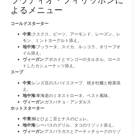
ラウディオ・フィリッポンに
よるメニュー
コールドスターター
中東
:クスクス、ビーツ、アーモンド、レーズン、レ
モン、ミントヨーグルト添え。
地中海
:ブッラータ、スイカ、ルッコラ、オリーブオ
イル添え。
ヴィーガン
:アボカドとマンゴーのタルタル、ロース
トしたカシューナッツ添え。
スープ
中東
:レンズ豆のスパイススープ、焼き牡蠣と根菜添
え。
地中海
:車海老のミネストローネ、ペスト風味。
ヴィーガン
:ガスパチョ・アンダルス
ホットスターター
中東
:鯛とひよこ豆とナスのピュレ。
地中海
:シーバスのグリル、タコのリゾット添え。
ヴィーガン
:アスパラガスとアーティチョークのリゾ