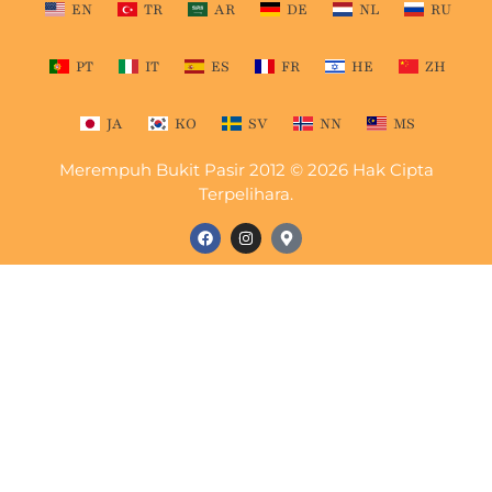
EN
TR
AR
DE
NL
RU
PT
IT
ES
FR
HE
ZH
JA
KO
SV
NN
MS
Merempuh Bukit Pasir 2012 © 2026 Hak Cipta
Terpelihara.