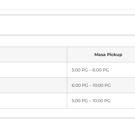
Masa Pickup
5:00 PG – 6:00 PG
6:00 PG – 10:00 PG
5:00 PG – 10:00 PG