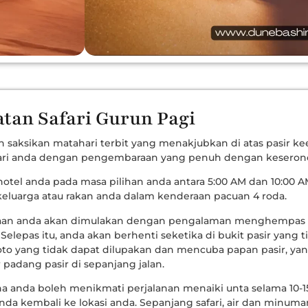
tan Safari Gurun Pagi
n saksikan matahari terbit yang menakjubkan di atas pasir k
hari anda dengan pengembaraan yang penuh dengan keseron
tel anda pada masa pilihan anda antara 5:00 AM dan 10:00 AM
keluarga atau rakan anda dalam kenderaan pacuan 4 roda.
araan anda akan dimulakan dengan pengalaman menghempas bu
elepas itu, anda akan berhenti seketika di bukit pasir yang 
yang tidak dapat dilupakan dan mencuba papan pasir, yang
 padang pasir di sepanjang jalan.
a anda boleh menikmati perjalanan menaiki unta selama 10-15
anda kembali ke lokasi anda. Sepanjang safari, air dan minum