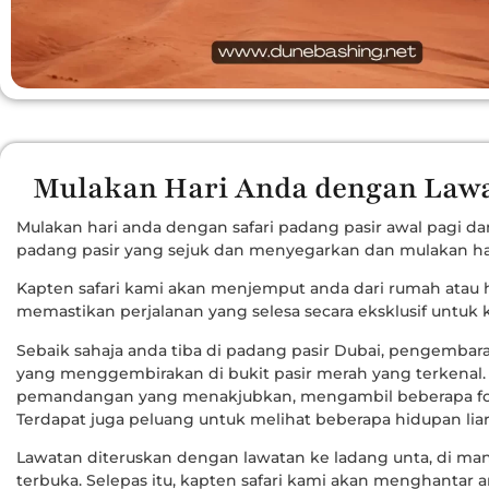
Mulakan Hari Anda dengan Lawa
Mulakan hari anda dengan safari padang pasir awal pagi da
padang pasir yang sejuk dan menyegarkan dan mulakan 
Kapten safari kami akan menjemput anda dari rumah atau ho
memastikan perjalanan yang selesa secara eksklusif untuk 
Sebaik sahaja anda tiba di padang pasir Dubai, pengemb
yang menggembirakan di bukit pasir merah yang terkenal. S
pemandangan yang menakjubkan, mengambil beberapa foto 
Terdapat juga peluang untuk melihat beberapa hidupan liar
Lawatan diteruskan dengan lawatan ke ladang unta, di man
terbuka. Selepas itu, kapten safari kami akan menghantar 