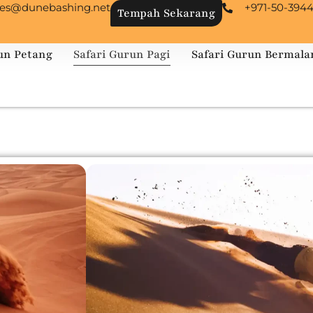
les@dunebashing.net
+971-50-3944
Tempah Sekarang
un Petang
Safari Gurun Pagi
Safari Gurun Bermal