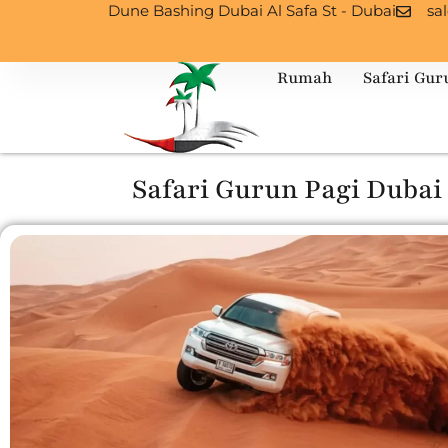
Dune Bashing Dubai Al Safa St - Dubai
sa
Rumah
Safari Gur
Safari Gurun Pagi Dubai