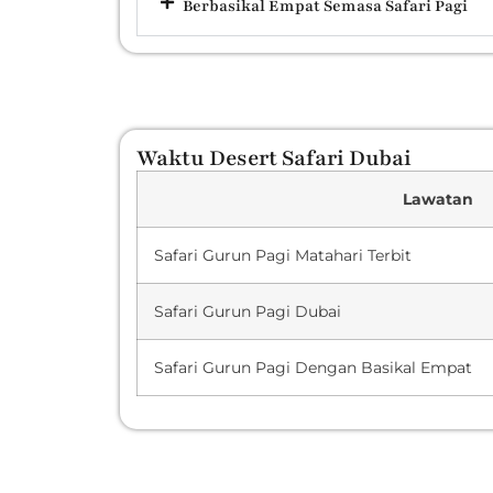
Berbasikal Empat Semasa Safari Pagi
Waktu Desert Safari Dubai
Lawatan
Safari Gurun Pagi Matahari Terbit
Safari Gurun Pagi Dubai
Safari Gurun Pagi Dengan Basikal Empat