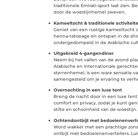
traditionele Emirati-sport laat zien. B
door de woestijnhemel zweven.
Kameeltocht & traditionele activiteit
Geniet van een rustige kameeltocht d
henna-tatoeage en ontspan in de shis
ondergedompeld in de Arabische cult
Uitgebreid 4-gangendiner
Neem bij het vallen van de avond pl
Arabische en internationale gerechte
sterrenhemel, is een ware sensatie v
samengesteld om je ervaring te verhe
Overnachting in een luxe tent
Breng de nacht door in een luxe tent 
comfort en privacy, zodat je kunt g
stilte en schoonheid van de woestijn.
Ochtendontbijt met bedoeïenenverh
Word wakker met een prachtige zonso
ontbijt met bedoeïenenvertellers. Lui