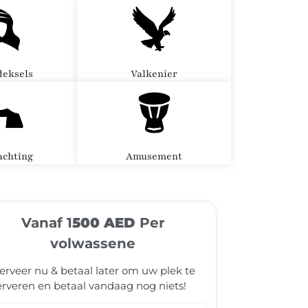
eksels
Valkenier
chting
Amusement
Vanaf 1
500 AED
Per
volwassene
erveer nu & betaal later om uw plek te
erveren en betaal vandaag nog niets!