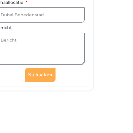
fhaallocatie
ericht
Nu boeken