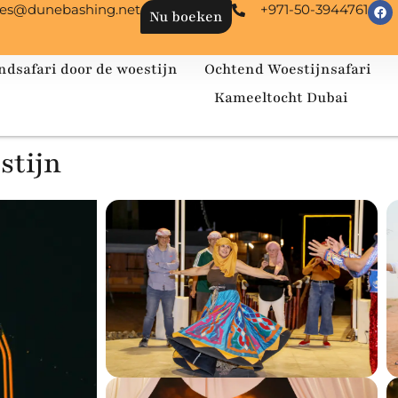
les@dunebashing.net
+971-50-3944761
Nu boeken
ndsafari door de woestijn
Ochtend Woestijnsafari
Kameeltocht Dubai
stijn