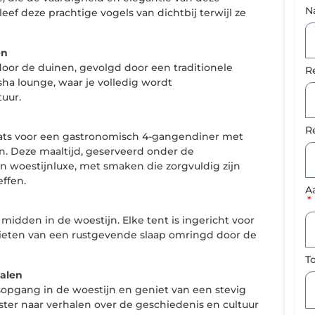
N
eleef deze prachtige vogels van dichtbij terwijl ze
en
oor de duinen, gevolgd door een traditionele
R
ha lounge, waar je volledig wordt
uur.
R
aats voor een gastronomisch 4-gangendiner met
n. Deze maaltijd, geserveerd onder de
an woestijnluxe, met smaken die zorgvuldig zijn
ffen.
A
midden in de woestijn. Elke tent is ingericht voor
enieten van een rustgevende slaap omringd door de
T
alen
pgang in de woestijn en geniet van een stevig
ster naar verhalen over de geschiedenis en cultuur