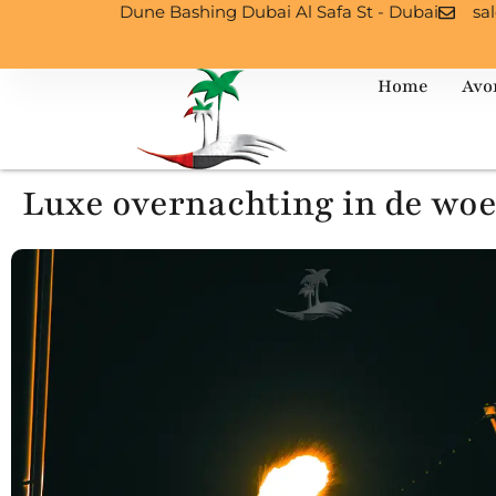
Dune Bashing Dubai Al Safa St - Dubai
sa
Home
Avo
Luxe overnachting in de woe