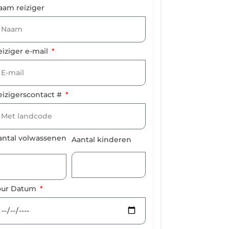
aam reiziger
eiziger e-mail
eizigerscontact #
antal volwassenen
Aantal kinderen
our Datum