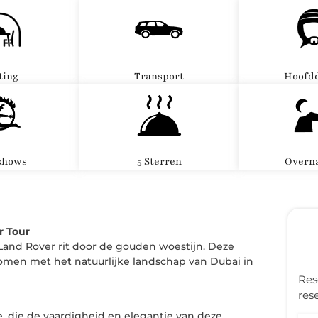
ting
Transport
Hoofdd
shows
5 Sterren
Overna
r Tour
Land Rover rit door de gouden woestijn. Deze
t komen met het natuurlijke landschap van Dubai in
Res
res
e, die de vaardigheid en elegantie van deze