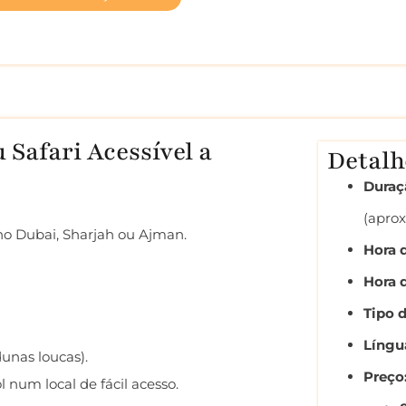
 Safari Acessível a
Detalh
Duraç
(apro
no Dubai, Sharjah ou Ajman.
Hora d
Hora 
Tipo 
Língu
unas loucas).
Preço:
 num local de fácil acesso.