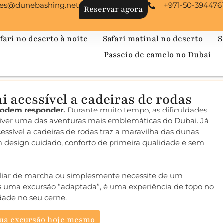
les@dunebashing.net
+971-50-394476
Reservar agora
fari no deserto à noite
Safari matinal no deserto
S
Passeio de camelo no Dubai
i acessível a cadeiras de rodas
 podem responder.
Durante muito tempo, as dificuldades
viver uma das aventuras mais emblemáticas do Dubai. Já
essível a cadeiras de rodas traz a maravilha das dunas
 design cuidado, conforto de primeira qualidade e sem
iliar de marcha ou simplesmente necessite de um
s uma excursão “adaptada”, é uma experiência de topo no
idade no seu cerne.
sua excursão hoje mesmo