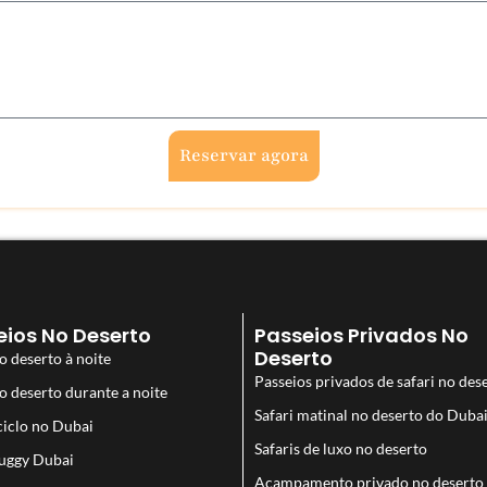
Reservar agora
eios No Deserto
Passeios Privados No
Deserto
o deserto à noite
Passeios privados de safari no des
no deserto durante a noite
Safari matinal no deserto do Duba
iclo no Dubai
Safaris de luxo no deserto
uggy Dubai
Acampamento privado no deserto