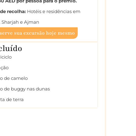
80 AED por pessoa para o prémio.
de recolha:
Hotéis e residências em
, Sharjah e Ajman
serve sua excursão hoje mesmo
cluído
ciclo
ação
io de camelo
io de buggy nas dunas
eta de terra