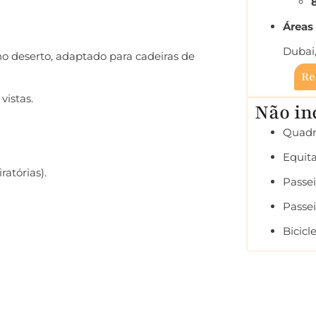
Áreas 
Dubai
 deserto, adaptado para cadeiras de
Re
vistas.
Não in
Quadri
Equit
atórias).
Passe
Passe
Bicicl