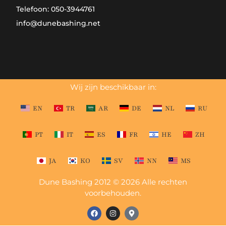
Telefoon: 050-3944761
info@dunebashing.net
Wij zijn beschikbaar in:
EN
TR
AR
DE
NL
RU
PT
IT
ES
FR
HE
ZH
JA
KO
SV
NN
MS
Dune Bashing 2012 © 2026 Alle rechten
voorbehouden.