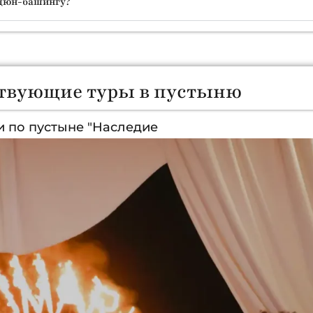
 дюн-башингу?
твующие туры в пустыню
и по пустыне "Наследие