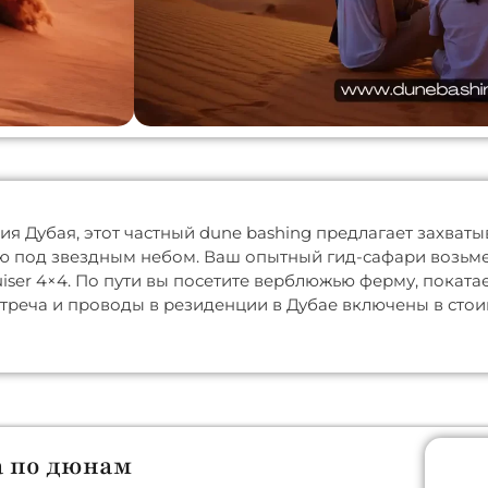
ия Дубая, этот частный dune bashing предлагает захват
ю под звездным небом. Ваш опытный гид-сафари возьме
er 4×4. По пути вы посетите верблюжью ферму, покатае
треча и проводы в резиденции в Дубае включены в стои
а по дюнам