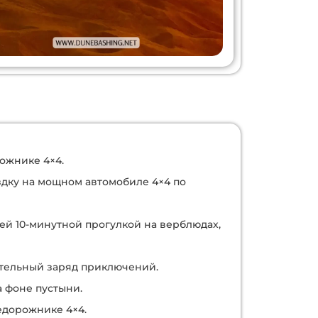
рожнике 4×4.
здку на мощном автомобиле 4×4 по
ей 10-минутной прогулкой на верблюдах,
ительный заряд приключений.
а фоне пустыни.
едорожнике 4×4.