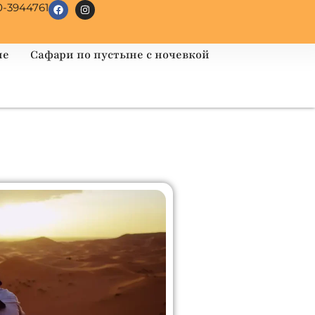
0-3944761
не
Сафари по пустыне с ночевкой