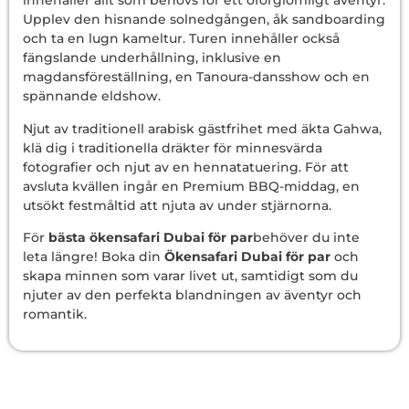
innehåller allt som behövs för ett oförglömligt äventyr.
Upplev den hisnande solnedgången, åk sandboarding
och ta en lugn kameltur. Turen innehåller också
fängslande underhållning, inklusive en
magdansföreställning, en Tanoura-dansshow och en
spännande eldshow.
Njut av traditionell arabisk gästfrihet med äkta Gahwa,
klä dig i traditionella dräkter för minnesvärda
fotografier och njut av en hennatatuering. För att
avsluta kvällen ingår en Premium BBQ-middag, en
utsökt festmåltid att njuta av under stjärnorna.
För
bästa ökensafari Dubai för par
behöver du inte
leta längre! Boka din
Ökensafari Dubai för par
och
skapa minnen som varar livet ut, samtidigt som du
njuter av den perfekta blandningen av äventyr och
romantik.