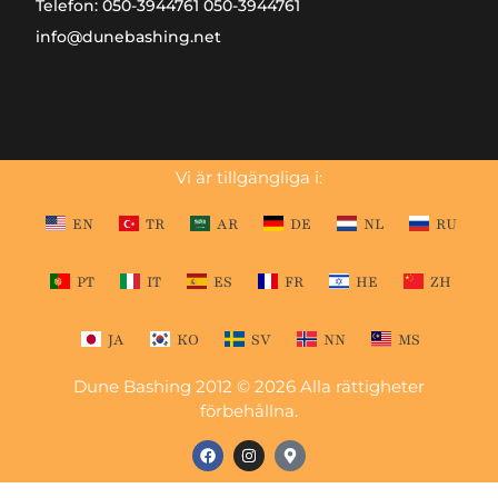
Telefon: 050-3944761 050-3944761
info@dunebashing.net
Vi är tillgängliga i:
EN
TR
AR
DE
NL
RU
PT
IT
ES
FR
HE
ZH
JA
KO
SV
NN
MS
Dune Bashing 2012 © 2026 Alla rättigheter
förbehållna.