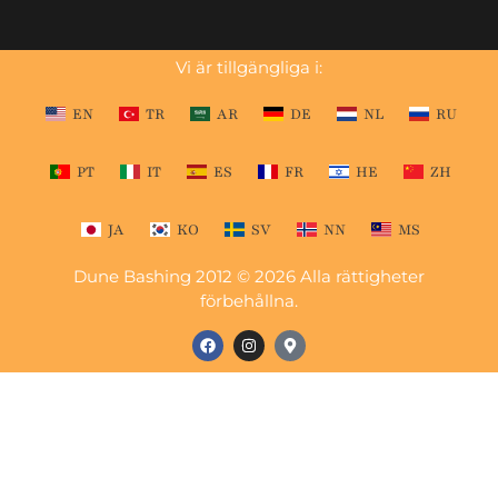
Vi är tillgängliga i:
EN
TR
AR
DE
NL
RU
PT
IT
ES
FR
HE
ZH
JA
KO
SV
NN
MS
Dune Bashing 2012 © 2026 Alla rättigheter
förbehållna.