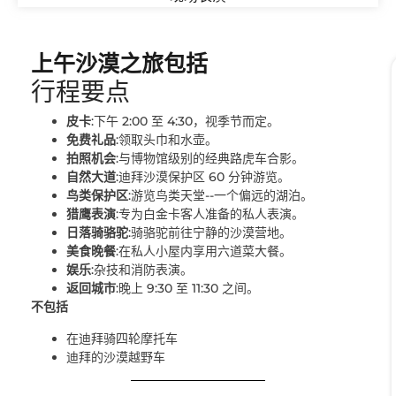
上午沙漠之旅包括
行程要点
皮卡
:下午 2:00 至 4:30，视季节而定。
免费礼品
:领取头巾和水壶。
拍照机会
:与博物馆级别的经典路虎车合影。
自然大道
:迪拜沙漠保护区 60 分钟游览。
鸟类保护区
:游览鸟类天堂--一个偏远的湖泊。
猎鹰表演
:专为白金卡客人准备的私人表演。
日落骑骆驼
:骑骆驼前往宁静的沙漠营地。
美食晚餐
:在私人小屋内享用六道菜大餐。
娱乐
:杂技和消防表演。
返回城市
:晚上 9:30 至 11:30 之间。
不包括
在迪拜骑四轮摩托车
迪拜的沙漠越野车