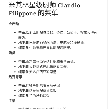
米其林星级厨师 Claudio
Filippone 的菜单
冷启动
中东
:库斯库斯配甜菜根、杏仁、葡萄干、柠檬和薄荷
酸奶。
地中海
:巴拉塔奶酪配西瓜、芝麻菜和橄榄油。
纯素食
:牛油果和芒果鞑靼配烤腰果。
汤类
中东
:香料扁豆汤配烤牡蛎和根茎蔬菜。
地中海
:大虾意式通心粉配香蒜酱。
纯素食
:安达卢西亚凉菜汤
热开胃菜
中东
:红鲷鱼配鹰嘴豆茄子泥
地中海
:烤鲈鱼配章鱼烩饭
纯素食
:芦笋洋蓟烩饭
主菜