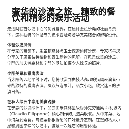
奢华的沙漠之旅、精致的餐
饮和精彩的娱乐活动
走进阿联酋沙漠中心的优雅世界。在迪拜金色沙滩的壮丽背景
下，这种独特的体验专为追求冒险与奢华完美结合的游客设计。
体验沙漠风情
在专家的带领下，乘坐顶级路虎卫士探索迪拜沙漠，专家将与您
分享关于周围独特植物和野生动物的见解。在风景优美的沙丘、
宁静的加夫树森林和宁静的湖泊拍摄令人惊叹的照片。
夕阳美景和猎鹰表演
当太阳落入地平线下时，您将欣赏到由技艺高超的猎鹰表演者带
来的独特的猎鹰表演。啜饮气泡果汁，品尝小吃，欣赏迷人的沙
漠日落。
在私人绿洲中享用美食晚餐
在宁静的沙漠绿洲中，品尝由米其林星级厨师克劳迪奥-菲利波内
（Claudio Filippone）精心制作的六道菜晚餐。从中东菜、地
中海菜到素食，每道菜都根据您的口味量身定制。在您的私人小
屋和周围宁静的沙漠中，这是一次难忘的用餐体验。