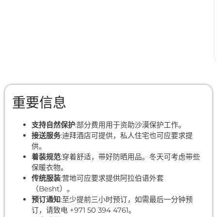
重要信息
支持自然保护
:部分费用用于资助沙漠保护工作。
接送服务
:迪拜酒店可提供，私人住宅也可应要求提
供。
着装规范
:穿着舒适，带好防晒用品。冬天可考虑带些
保暖衣物。
传统服装
:营地可应要求提供阿拉伯语外套
（Besht）。
预订通知
:至少提前三小时预订，如需最后一分钟预
订，请致电 +971 50 394 4761。