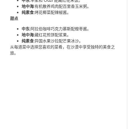
中东
:羊架和 Ouzi 配藏红花米饭。
地中海
:有机散养鸡肉配百里香玉米粥。
纯素食
:烤花椰菜配辣椒酱。
甜点
中东
:阿拉伯咖啡巧克力慕斯配橙枣酱。
地中海
:藏红花煎饼配浆果。
纯素食
:异国水果沙拉配芒果冰沙。
从每道菜中选择您喜欢的菜肴，在沙漠中享受独特的美食之
旅。