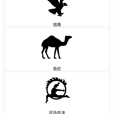
猎鹰
骆驼
现场表演