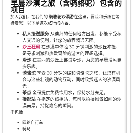
早晨沙漠之旅（含骑骆驼）包含的
项目
加入我们，在我们的
骑骆驼沙漠游
在这里，冒险和乐趣在等
待着您！以下是这次旅行的内容：
私人接送服务
从迪拜的任何地方出发，都能享受私
人交通的便利，让您的旅程畅通无阻。
沙丘狂飙
在沙漠中体验 30 分钟刺激的沙丘冲撞，
是寻求刺激和热爱冒险的游客的理想选择。
滑沙
在美丽的沙丘上尝试滑沙，为您的早晨增添更
多乐趣。
骑骆驼
享受 30 分钟的缓和骑骆驼之旅，让您有机
会与这些壮观的动物互动，同时欣赏迷人的沙漠风
光。
茶点
全程提供免费饮用水，保持水分充足。
摄影站
在指定的照相站，您可以拍摄风景如画的沙
漠美景，捕捉难忘的瞬间。
不包括
四轮自行车
骑马