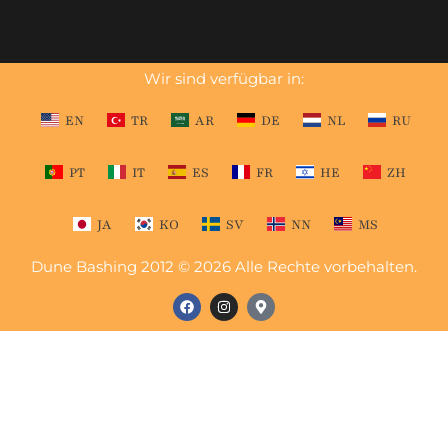
Wir sind verfügbar in:
EN
TR
AR
DE
NL
RU
PT
IT
ES
FR
HE
ZH
JA
KO
SV
NN
MS
Dune Bashing 2012 © 2026 Alle Rechte vorbehalten.