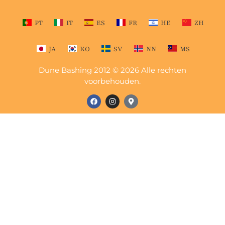
PT
IT
ES
FR
HE
ZH
JA
KO
SV
NN
MS
Dune Bashing 2012 © 2026 Alle rechten
voorbehouden.