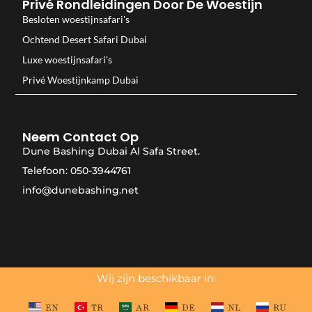
Privé Rondleidingen Door De Woestijn
Besloten woestijnsafari's
Ochtend Desert Safari Dubai
Luxe woestijnsafari's
Privé Woestijnkamp Dubai
Neem Contact Op
Dune Bashing Dubai Al Safa Street.
Telefoon: 050-3944761
info@dunebashing.net
Wij zijn beschikbaar in:
EN
TR
AR
DE
NL
RU