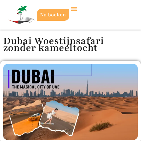
Nu boeken
Dubai Woestijnsafari
zonder kameeltocht