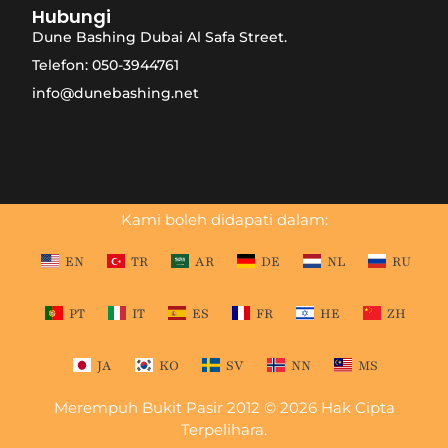
Hubungi
Dune Bashing Dubai Al Safa Street.
Telefon: 050-3944761
info@dunebashing.net
Kami boleh didapati dalam:
EN
TR
AR
DE
NL
RU
PT
IT
ES
FR
HE
ZH
JA
KO
SV
NN
MS
Merempuh Bukit Pasir 2012 © 2026 Hak Cipta
Terpelihara.