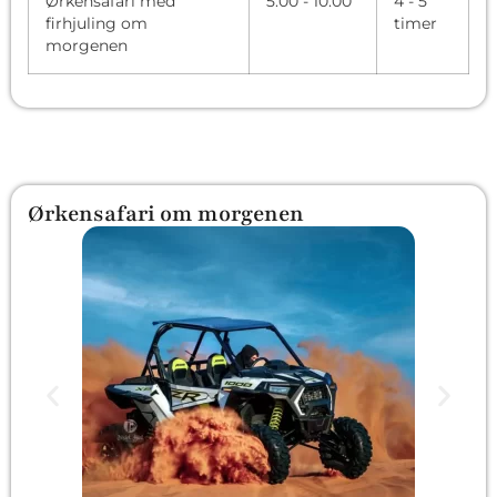
Ørkensafari med
5:00 - 10:00
4 - 5
firhjuling om
timer
morgenen
Ørkensafari om morgenen