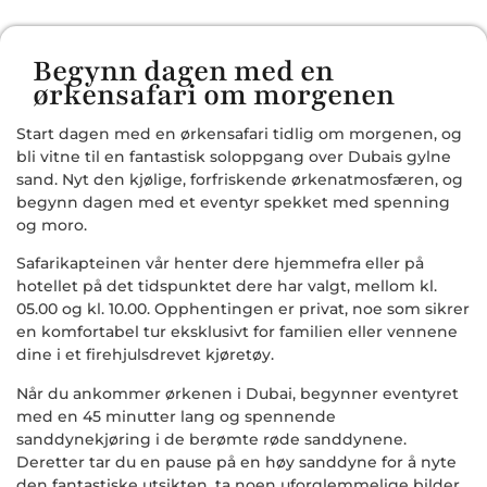
Begynn dagen med en
ørkensafari om morgenen
Start dagen med en ørkensafari tidlig om morgenen, og
bli vitne til en fantastisk soloppgang over Dubais gylne
sand. Nyt den kjølige, forfriskende ørkenatmosfæren, og
begynn dagen med et eventyr spekket med spenning
og moro.
Safarikapteinen vår henter dere hjemmefra eller på
hotellet på det tidspunktet dere har valgt, mellom kl.
05.00 og kl. 10.00. Opphentingen er privat, noe som sikrer
en komfortabel tur eksklusivt for familien eller vennene
dine i et firehjulsdrevet kjøretøy.
Når du ankommer ørkenen i Dubai, begynner eventyret
med en 45 minutter lang og spennende
sanddynekjøring i de berømte røde sanddynene.
Deretter tar du en pause på en høy sanddyne for å nyte
den fantastiske utsikten, ta noen uforglemmelige bilder