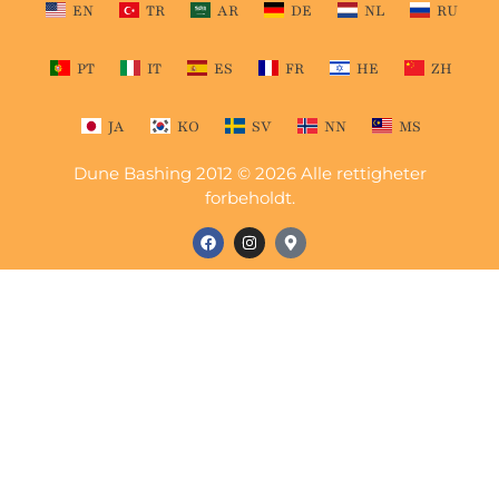
EN
TR
AR
DE
NL
RU
PT
IT
ES
FR
HE
ZH
JA
KO
SV
NN
MS
Dune Bashing 2012 © 2026 Alle rettigheter
forbeholdt.