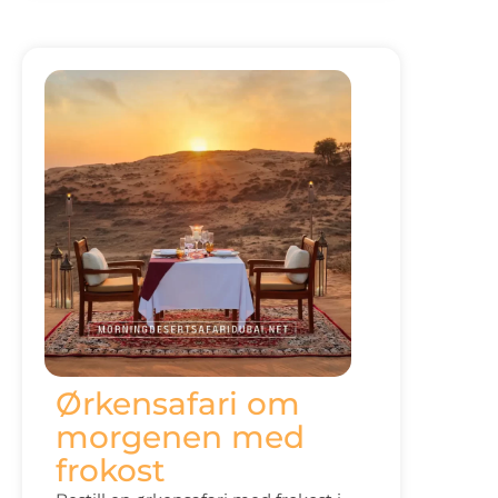
Ørkensafari om
morgenen med
frokost