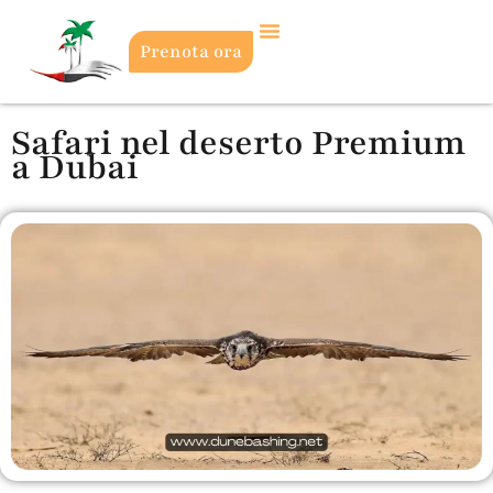
Prenota ora
Safari nel deserto Premium
a Dubai