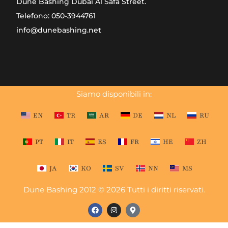
Dune Bashing Dubai Al Safa Street.
Telefono: 050-3944761
info@dunebashing.net
Siamo disponibili in:
EN
TR
AR
DE
NL
RU
PT
IT
ES
FR
HE
ZH
JA
KO
SV
NN
MS
Dune Bashing 2012 © 2026 Tutti i diritti riservati.