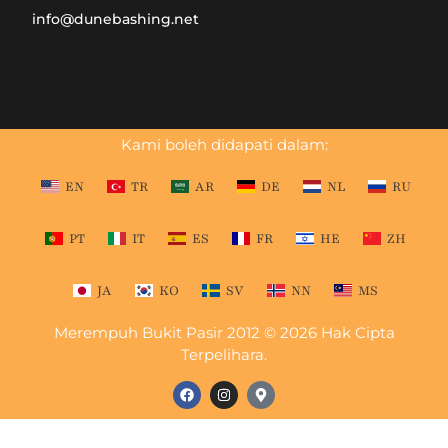
info@dunebashing.net
Kami boleh didapati dalam:
EN
TR
AR
DE
NL
RU
PT
IT
ES
FR
HE
ZH
JA
KO
SV
NN
MS
Merempuh Bukit Pasir 2012 © 2026 Hak Cipta
Terpelihara.