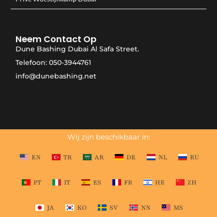
Neem Contact Op
Dune Bashing Dubai Al Safa Street.
Telefoon: 050-3944761
info@dunebashing.net
Wij zijn beschikbaar in:
EN
TR
AR
DE
NL
RU
PT
IT
ES
FR
HE
ZH
JA
KO
SV
NN
MS