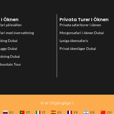
 I Öknen
Privata Turer I Öknen
ari på kvällen
Privata safariturer i öknen
ari med övernattning
Morgonsafari i öknen Dubai
iking Dubai
Lyxiga ökensafaris
uggy Dubai
Privat ökenläger Dubai
idning Dubai
Mountain Tour
Vi är tillgängliga i:
RU
PT
IT
ES
FR
HE
ZH