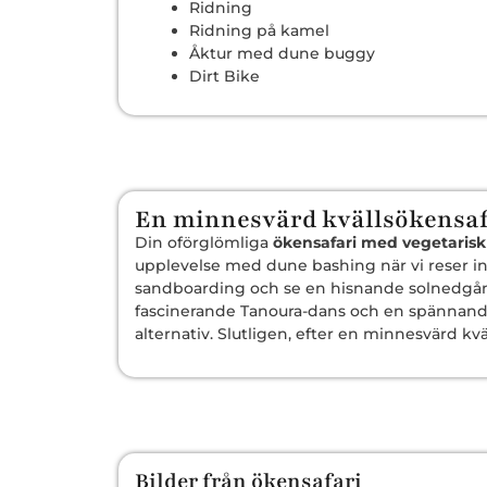
Ridning
Ridning på kamel
Åktur med dune buggy
Dirt Bike
En minnesvärd kvällsökensa
Din oförglömliga
ökensafari med vegetaris
upplevelse med dune bashing när vi reser in i
sandboarding och se en hisnande solnedgång
fascinerande Tanoura-dans och en spännande
alternativ. Slutligen, efter en minnesvärd kväll
Bilder från ökensafari