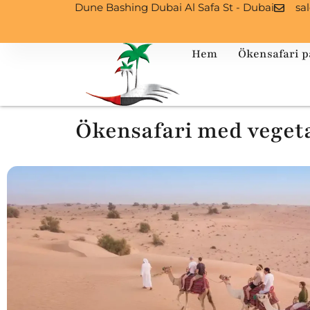
Dune Bashing Dubai Al Safa St - Dubai
sa
Hem
Ökensafari p
Ökensafari med veget