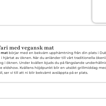
fari med vegansk mat
k mat
börjar med en bekväm upphämtning från din plats i Dub
 hjärtat av öknen. När du anländer till vårt traditionella öken
 i öknen. Under kvällen bjuds du på fängslande underhållni
 eldshow. Kvällens höjdpunkt blir en utsökt grillmiddag med
, ser vi till att ni blir bekvämt avsläppta på er plats.