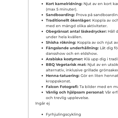
Kort kamelridning:
Njut av en kort ka
(max 5 minuter).
Sandboarding:
Prova på sandboardin
Traditionellt ökenläger:
Koppla av och
med en mängd olika aktiviteter.
Obegränsat antal läskedrycker:
Håll 
under hela kvällen.
Shisha rökning:
Koppla av och njut av
Fängslande underhållning:
Låt dig f
dansshow och en eldshow.
Arabiska kostymer:
Klä upp dig i trad
BBQ Vegetarisk mat:
Njut av en utsök
alternativ, inklusive grillade grönsaker
Henna-tatuering:
Gör en liten hennata
kroppskonst.
Falcon Fotografi:
Ta bilder med en maj
Vänlig och hjälpsam personal:
Vår erf
och trevlig upplevelse.
Ingår ej
Fyrhjulingscykling