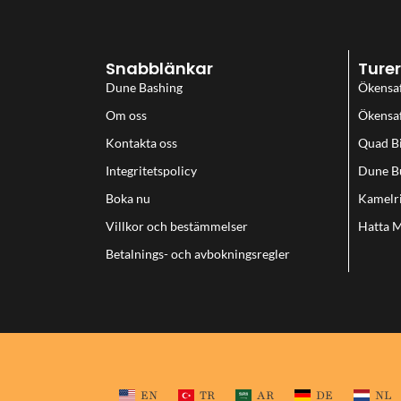
Snabblänkar
Turer
Dune Bashing
Ökensaf
Om oss
Ökensaf
Kontakta oss
Quad B
Integritetspolicy
Dune B
Boka nu
Kamelr
Villkor och bestämmelser
Hatta 
Betalnings- och avbokningsregler
EN
TR
AR
DE
NL