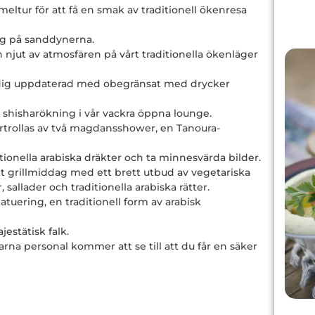
meltur för att få en smak av traditionell ökenresa
g på sanddynerna.
 njut av atmosfären på vårt traditionella ökenläger
dig uppdaterad med obegränsat med drycker
 shisharökning i vår vackra öppna lounge.
örtrollas av två magdansshower, en Tanoura-
itionella arabiska dräkter och ta minnesvärda bilder.
t grillmiddag med ett brett utbud av vegetariska
, sallader och traditionella arabiska rätter.
tuering, en traditionell form av arabisk
estätisk falk.
arna personal kommer att se till att du får en säker