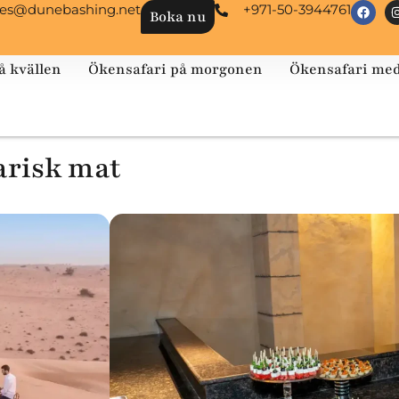
les@dunebashing.net
+971-50-3944761
Boka nu
å kvällen
Ökensafari på morgonen
Ökensafari med
arisk mat